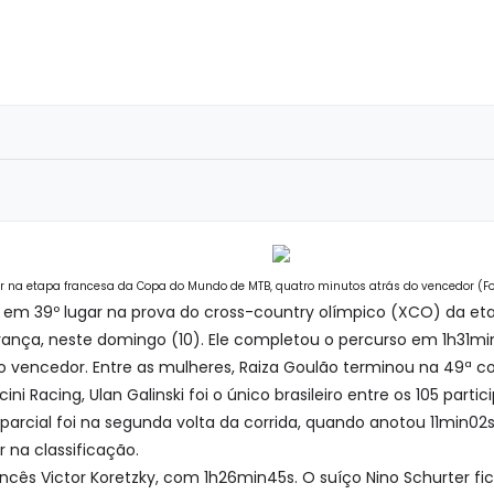
r na etapa francesa da Copa do Mundo de MTB, quatro minutos atrás do vencedor (Fo
icou em 39º lugar na prova do cross-country olímpico (XCO) da
França, neste domingo (10). Ele completou o percurso em 1h31mi
i o vencedor. Entre as mulheres, Raiza Goulão terminou na 49ª c
ini Racing, Ulan Galinski foi o único brasileiro entre os 105 par
rcial foi na segunda volta da corrida, quando anotou 11min02s.
 na classificação.
ancês Victor Koretzky, com 1h26min45s. O suíço Nino Schurter 