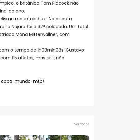
pico, o britânico Tom Pidcock não
inal do ano.
clismo mountain bike. Na disputa
cília Najara foi a 62ª colocada. Um total
stríaca Mona Mitterwallner, com
ar com o tempo de 1h08min08s. Gustavo
 com 115 atletas, mas seis não
-40-copa-mundo-mtb/
Ver todos