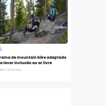
S
rama de mountain bike adaptado
 levar inclusão ao ar livre
OWN
HÁ 10 DIAS