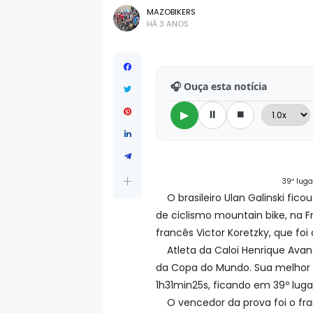
MAZOBIKERS
HÁ 3 ANOS
🎧 Ouça esta notícia
⏸
⏹
▶
39º luga
O brasileiro Ulan Galinski f
de ciclismo mountain bike, na 
francês Victor Koretzky, que fo
Atleta da Caloi Henrique Avanc
da Copa do Mundo. Sua melhor pa
1h31min25s, ficando em 39º lugar
O vencedor da prova foi o fr