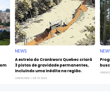
NEWS
NEW
A estreia do Crankworx Quebec criará
Prog
com
3 pistas de gravidade permanentes,
busca
incluindo uma inédita na região.
UNKN
UNKNOWN
HÁ 10 DIAS