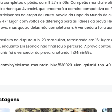
u completou o pódio, com 1h27min06s. Campeão mundial e olím
iro Henrique Avancini, que encerrará a carreira competitiva ao f
articipantes na etapa de Haute-Savoie da Copa do Mundo de ci
47º lugar, com voltas de diferença para as líderes da prova. Her
prova, mas quatro delas não completaram. A vencedora foi a au
brasileiro na disputa sub-23 masculina, terminando em 16º lug
, enquanto Eiki Leôncio não finalizou o percurso. A prova contou
oichis foi o vencedor da prova, anotando 1h04min59s.
ia.com.br/ciclismo-mountain-bike/538029-ulan-galisnki-top
ostagens