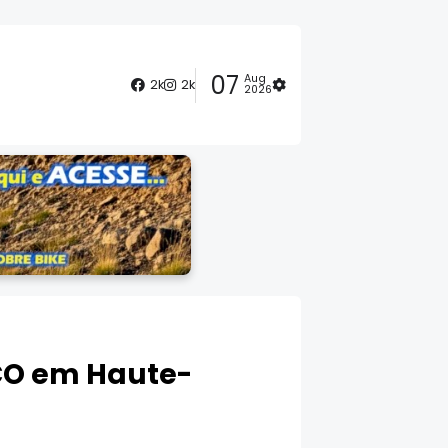
07
Aug
2k
2k
2026
XCO em Haute-