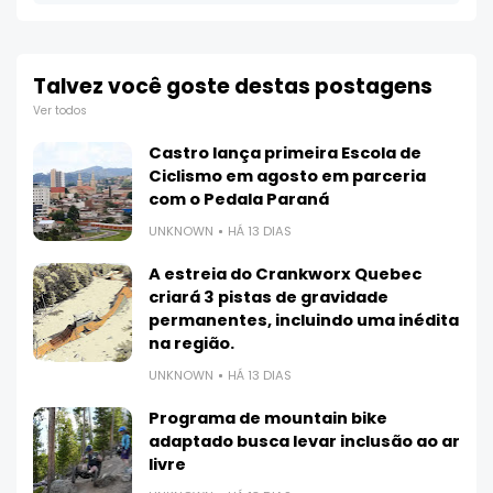
Talvez você goste destas postagens
Ver todos
Castro lança primeira Escola de
Ciclismo em agosto em parceria
com o Pedala Paraná
UNKNOWN
HÁ 13 DIAS
A estreia do Crankworx Quebec
criará 3 pistas de gravidade
permanentes, incluindo uma inédita
na região.
UNKNOWN
HÁ 13 DIAS
Programa de mountain bike
adaptado busca levar inclusão ao ar
livre