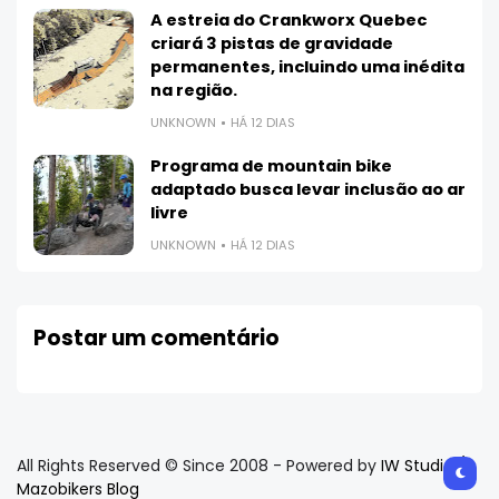
A estreia do Crankworx Quebec
criará 3 pistas de gravidade
permanentes, incluindo uma inédita
na região.
UNKNOWN
HÁ 12 DIAS
Programa de mountain bike
adaptado busca levar inclusão ao ar
livre
UNKNOWN
HÁ 12 DIAS
Postar um comentário
All Rights Reserved © Since 2008 - Powered by
IW Studio /
Mazobikers Blog