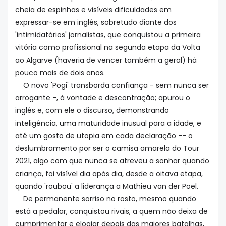
cheia de espinhas e visíveis dificuldades em
expressar-se em inglês, sobretudo diante dos
'intimidatórios' jornalistas, que conquistou a primeira
vitória como profissional na segunda etapa da Volta
ao Algarve (haveria de vencer também a geral) há
pouco mais de dois anos.
O novo 'Pogi' transborda confiança - sem nunca ser
arrogante -, à vontade e descontração; apurou o
inglês e, com ele o discurso, demonstrando
inteligência, uma maturidade inusual para a idade, e
até um gosto de utopia em cada declaração -- o
deslumbramento por ser o camisa amarela do Tour
2021, algo com que nunca se atreveu a sonhar quando
criança, foi visível dia após dia, desde a oitava etapa,
quando 'roubou' a liderança a Mathieu van der Poel.
De permanente sorriso no rosto, mesmo quando
está a pedalar, conquistou rivais, a quem não deixa de
cumprimentar e elogiar depois das maiores batalhas,