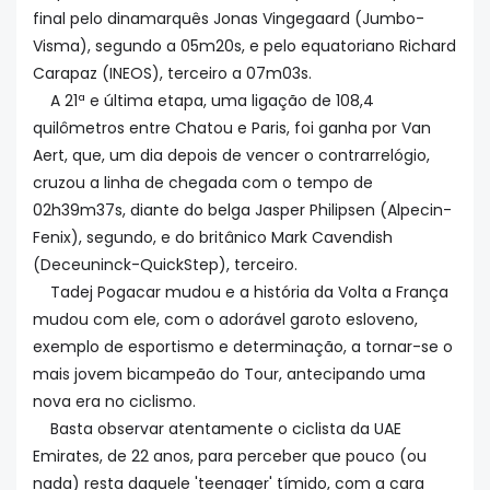
final pelo dinamarquês Jonas Vingegaard (Jumbo-
Visma), segundo a 05m20s, e pelo equatoriano Richard
Carapaz (INEOS), terceiro a 07m03s.
A 21ª e última etapa, uma ligação de 108,4
quilômetros entre Chatou e Paris, foi ganha por Van
Aert, que, um dia depois de vencer o contrarrelógio,
cruzou a linha de chegada com o tempo de
02h39m37s, diante do belga Jasper Philipsen (Alpecin-
Fenix), segundo, e do britânico Mark Cavendish
(Deceuninck-QuickStep), terceiro.
Tadej Pogacar mudou e a história da Volta a França
mudou com ele, com o adorável garoto esloveno,
exemplo de esportismo e determinação, a tornar-se o
mais jovem bicampeão do Tour, antecipando uma
nova era no ciclismo.
Basta observar atentamente o ciclista da UAE
Emirates, de 22 anos, para perceber que pouco (ou
nada) resta daquele 'teenager' tímido, com a cara