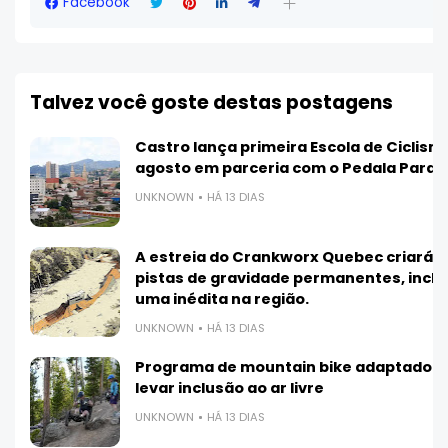
Facebook
Talvez você goste destas postagens
V
Castro lança primeira Escola de Ciclis
agosto em parceria com o Pedala Paran
UNKNOWN
HÁ 13 DIAS
A estreia do Crankworx Quebec criará 3
pistas de gravidade permanentes, inclu
uma inédita na região.
UNKNOWN
HÁ 13 DIAS
Programa de mountain bike adaptado 
levar inclusão ao ar livre
UNKNOWN
HÁ 13 DIAS