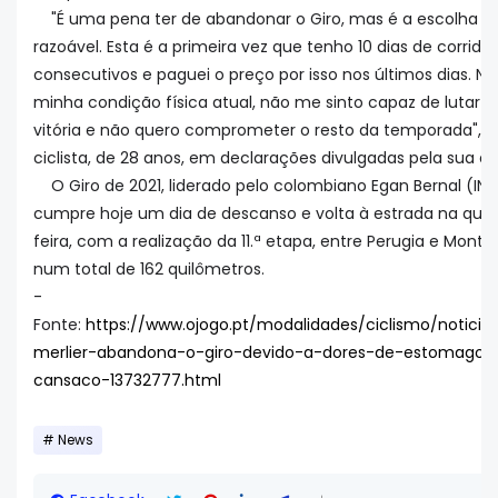
"É uma pena ter de abandonar o Giro, mas é a escolha m
razoável. Esta é a primeira vez que tenho 10 dias de corrida
consecutivos e paguei o preço por isso nos últimos dias. Na
minha condição física atual, não me sinto capaz de lutar p
vitória e não quero comprometer o resto da temporada", d
ciclista, de 28 anos, em declarações divulgadas pela sua eq
O Giro de 2021, liderado pelo colombiano Egan Bernal (INE
cumpre hoje um dia de descanso e volta à estrada na qua
feira, com a realização da 11.ª etapa, entre Perugia e Montal
num total de 162 quilômetros.
-
Fonte:
https://www.ojogo.pt/modalidades/ciclismo/noticia
merlier-abandona-o-giro-devido-a-dores-de-estomago-
cansaco-13732777.html
News