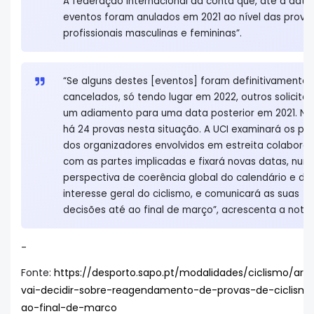
A federação internacional dá conta que, até a data,
eventos foram anulados em 2021 ao nível das prova
profissionais masculinas e femininas”.
“Se alguns destes [eventos] foram definitivamente
cancelados, só tendo lugar em 2022, outros solicita
um adiamento para uma data posterior em 2021. No 
há 24 provas nesta situação. A UCI examinará os pe
dos organizadores envolvidos em estreita colabora
com as partes implicadas e fixará novas datas, num
perspectiva de coerência global do calendário e de
interesse geral do ciclismo, e comunicará as suas
decisões até ao final de março”, acrescenta a nota.
-
Fonte:
https://desporto.sapo.pt/modalidades/ciclismo/arti
vai-decidir-sobre-reagendamento-de-provas-de-ciclism
ao-final-de-marco