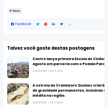
News
Facebook
Talvez você goste destas postagens
Castro lança primeira Escola de Ciclis
agosto em parceria com o Pedala Paran
UNKNOWN
HÁ 11 DIAS
A estreia do Crankworx Quebec criará 3
de gravidade permanentes, incluindo 
inédita na região.
UNKNOWN
HÁ 11 DIAS