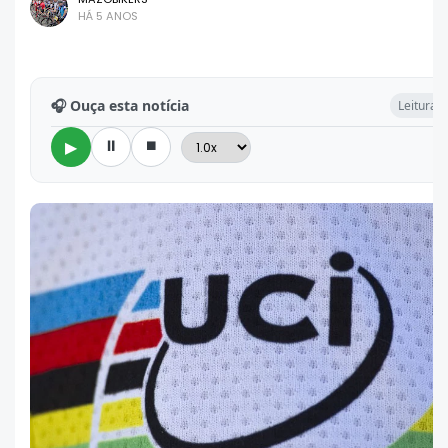
HÁ 5 ANOS
🎧 Ouça esta notícia
Leitura: 
⏸
⏹
▶