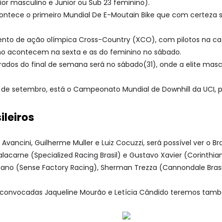
ior masculino e Junior ou Sub 23 feminino).
ontece o primeiro Mundial De E-Moutain Bike que com certeza 
nto de ação olímpica Cross-Country (XCO), com pilotos na categ
o acontecem na sexta e as do feminino no sábado.
os do final de semana será no sábado(31), onde a elite mascu
º de setembro, está o Campeonato Mundial de Downhill da UCI, 
ileiros
Avancini, Guilherme Muller e Luiz Cocuzzi, será possível ver o
lacarne (Specialized Racing Brasil) e Gustavo Xavier (Corinth
ano (Sense Factory Racing), Sherman Trezza (Cannondale Brasi
 convocadas Jaqueline Mourão e Letícia Cândido teremos tamb