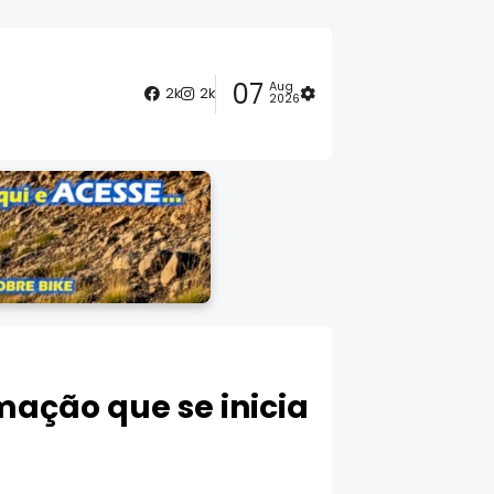
07
Aug
2k
2k
2026
mação que se inicia