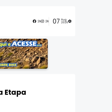
07
Aug
2k
2k
2026
1a Etapa