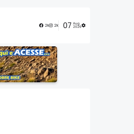
07
Aug
2k
2k
2026