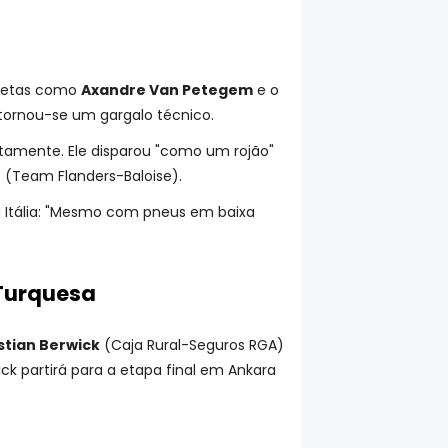
atletas como
Axandre Van Petegem
e o
 tornou-se um gargalo técnico.
itamente. Ele disparou "como um rojão"
e
(Team Flanders-Baloise).
da Itália: "Mesmo com pneus em baixa
 Turquesa
tian Berwick
(Caja Rural-Seguros RGA)
 partirá para a etapa final em Ankara