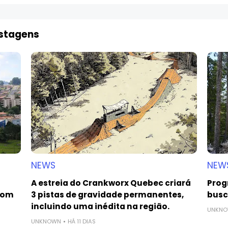
ostagens
NEWS
NEW
A estreia do Crankworx Quebec criará
Prog
com
3 pistas de gravidade permanentes,
busca
incluindo uma inédita na região.
UNKN
UNKNOWN
HÁ 11 DIAS