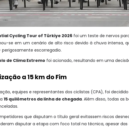
tial Cycling Tour of Türkiye 2026
foi um teste de nervos para
ou-se em um cenário de alto risco devido à chuva intensa, qu
— perigosamente escorregadio.
olo de Clima Extremo
foi acionado, resultando em uma decisão 
ização a 15 km do Fim
ação, equipes e representantes dos ciclistas (CPA), foi decidi
 a
15 quilômetros da linha de chegada
. Além disso, todas as
nceladas.
petidores que disputam o título geral evitassem riscos desnece
puderam disputar a etapa com foco total na técnica, apesar das