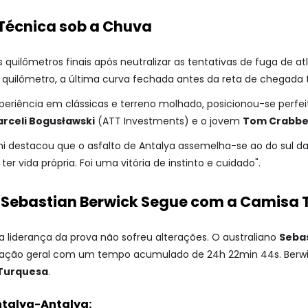
: Técnica sob a Chuva
quilômetros finais após neutralizar as tentativas de fuga de 
o quilômetro, a última curva fechada antes da reta de chegada
periência em clássicas e terreno molhado, posicionou-se perfe
rceli Bogusławski
(ATT Investments) e o jovem
Tom Crabb
ini destacou que o asfalto de Antalya assemelha-se ao do sul 
 ter vida própria. Foi uma vitória de instinto e cuidado".
: Sebastian Berwick Segue com a Camisa
 liderança da prova não sofreu alterações. O australiano
Sebas
cação geral com um tempo acumulado de 24h 22min 44s. Berwick
Turquesa
.
ntalya-Antalya: