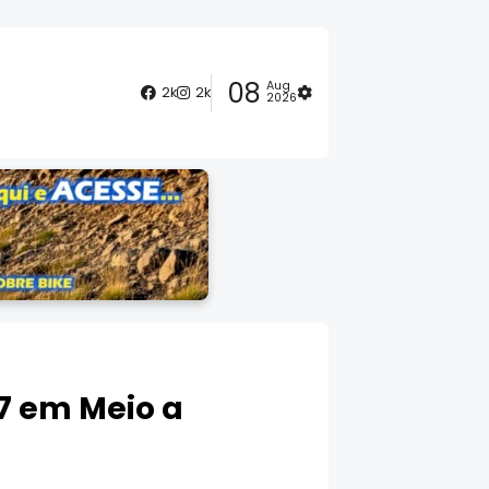
08
Aug
2k
2k
2026
 7 em Meio a