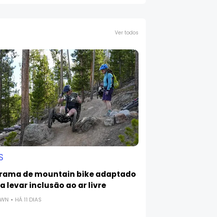
Ver todos
S
rama de mountain bike adaptado
 levar inclusão ao ar livre
OWN
HÁ 11 DIAS