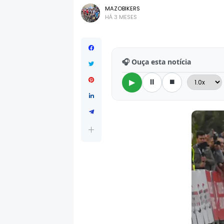
MAZOBIKERS
HÁ 3 MESES
🎧 Ouça esta notícia
⏸
⏹
▶