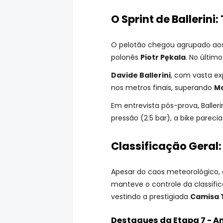
O Sprint de Ballerini
O pelotão chegou agrupado aos 
polonês
Piotr Pękala
. No últim
Davide Ballerini
, com vasta ex
nos metros finais, superando
Ma
Em entrevista pós-prova, Baller
pressão (2.5 bar), a bike parecia
Classificação Geral
Apesar do caos meteorológico, a
manteve o controle da classifi
vestindo a prestigiada
Camisa 
Destaques da Etapa 7 - A