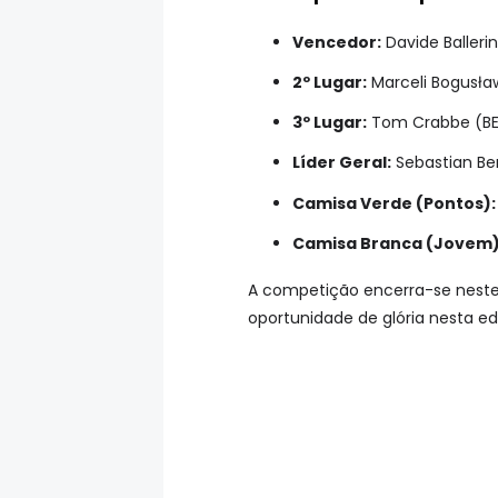
Vencedor:
Davide Balleri
2º Lugar:
Marceli Bogusła
3º Lugar:
Tom Crabbe (BE
Líder Geral:
Sebastian Ber
Camisa Verde (Pontos):
Camisa Branca (Jovem)
A competição encerra-se neste
oportunidade de glória nesta ed