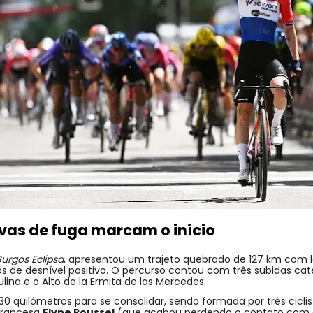
vas de fuga marcam o início
urgos Eclipsa
, apresentou um trajeto quebrado de 127 km com 
os de desnível positivo. O percurso contou com três subidas ca
ulina e o Alto de la Ermita de las Mercedes.
0 quilômetros para se consolidar, sendo formada por três cicli
francesa
Elyne Roussel
(que acabou perdendo o contato com o