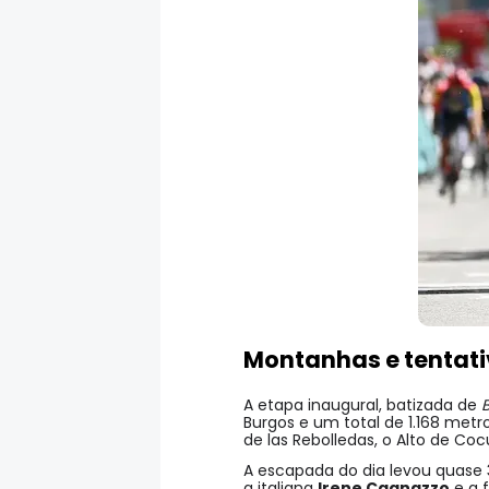
Montanhas e tentati
A etapa inaugural, batizada de
B
Burgos e um total de 1.168 metr
de las Rebolledas, o Alto de Coc
A escapada do dia levou quase 3
a italiana
Irene Cagnazzo
e a 