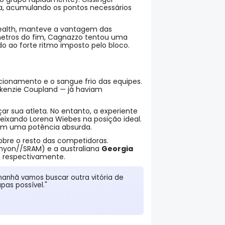
ina, acumulando os pontos necessários
Health, manteve a vantagem das
ômetros do fim, Cagnazzo tentou uma
do ao forte ritmo imposto pelo bloco.
cionamento e o sangue frio das equipes.
kenzie Coupland — já haviam
ar sua atleta. No entanto, a experiente
deixando Lorena Wiebes na posição ideal.
com uma potência absurda.
obre o resto das competidoras.
yon//SRAM) e a australiana
Georgia
, respectivamente.
manhã vamos buscar outra vitória de
pas possível."