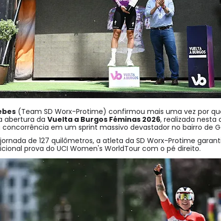
ebes
(Team SD Worx-Protime) confirmou mais uma vez por que 
a abertura da
Vuelta a Burgos Féminas 2026
, realizada nesta
a concorrência em um sprint massivo devastador no bairro de 
jornada de 127 quilômetros, a atleta da SD Worx-Protime garanti
dicional prova do UCI Women's WorldTour com o pé direito.