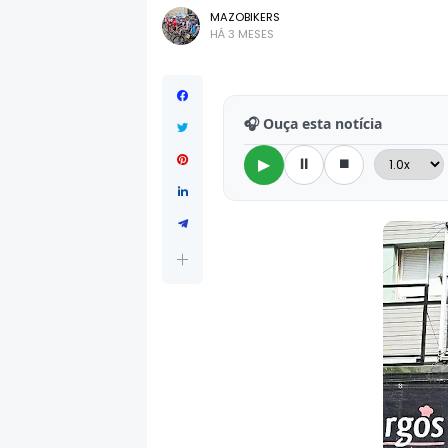
MAZOBIKERS
HÁ 3 MESES
🎧 Ouça esta notícia
⏸
⏹
▶