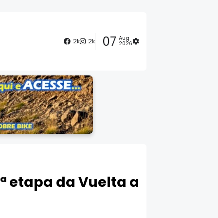
07
Aug
2k
2k
2026
1ª etapa da Vuelta a