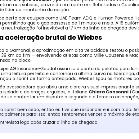
o ritmo nas subidas, cruzando na frente em Rebolledas e Cocul
de líder de montanha da edição.
do de perto por equipes como UAE Team ADQ e Human Powered 
ca permitindo que o gap passasse de 1 minuto e meio. A 18 quil
 a neutralização foi inevitável a 17 km da linha de chegada devi
 a aceleração brutal de Wiebes
ção a Gamonal, a aproximação em alta velocidade testou o posi
 39 km do fim — envolvendo atletas como Millie Couzens e Mac
nsão no bloco.
quipe AG Insurance-Soudal assumiu a ponta do pelotão para lanç
 uma leitura perfeita e contornou a última curva na liderança, 
ançou o sprint de forma antecipada, Wiebes ligou os motores 
ão avassaladora que abriu uma clareira visual impressionante s
 isolada e de braços erguidos, a italiana
Chiara Consonni
(Can
m de se contentar em disputar a segunda e a terceira colocação
o sprint bem cedo, então eu tive que responder e ir com tudo. A
ncipalmente para isso, então tentaremos vencer o máximo de eta
entrevista logo após cruzar a linha de chegada.