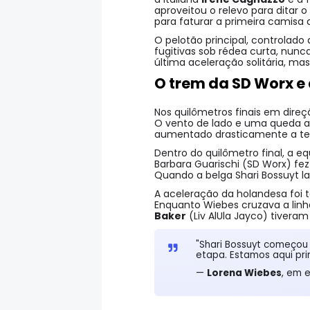
aproveitou o relevo para ditar 
para faturar a primeira camisa 
O pelotão principal, controla
fugitivas sob rédea curta, nun
última aceleração solitária, mas
O trem da SD Worx e
Nos quilômetros finais em dire
O vento de lado e uma queda a
aumentado drasticamente a te
Dentro do quilômetro final, a e
Barbara Guarischi (SD Worx) fez
Quando a belga Shari Bossuyt l
A aceleração da holandesa foi t
Enquanto Wiebes cruzava a linha
Baker
(Liv AlUla Jayco) tivera
"Shari Bossuyt começou 
etapa. Estamos aqui pri
—
Lorena Wiebes
, em 