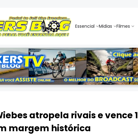
Essencial
Midias
Filmes
iebes atropela rivais e vence 
m margem histórica