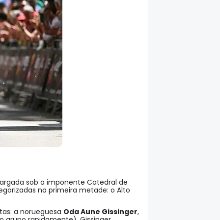
largada sob a imponente Catedral de
tegorizadas na primeira metade: o Alto
stas: a norueguesa
Oda Aune Gissinger
,
 grupo rapidamente). Gissinger