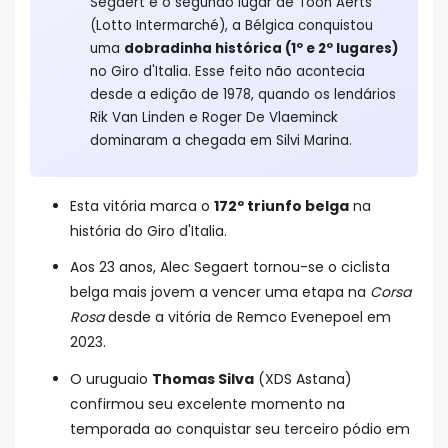
Segaert e o segundo lugar de Toon Aerts
(Lotto Intermarché), a Bélgica conquistou
uma
dobradinha histórica (1º e 2º lugares)
no Giro d'Italia. Esse feito não acontecia
desde a edição de 1978, quando os lendários
Rik Van Linden e Roger De Vlaeminck
dominaram a chegada em Silvi Marina.
Esta vitória marca o
172º triunfo belga
na
história do Giro d'Italia.
Aos 23 anos, Alec Segaert tornou-se o ciclista
belga mais jovem a vencer uma etapa na
Corsa
Rosa
desde a vitória de Remco Evenepoel em
2023.
O uruguaio
Thomas Silva
(XDS Astana)
confirmou seu excelente momento na
temporada ao conquistar seu terceiro pódio em