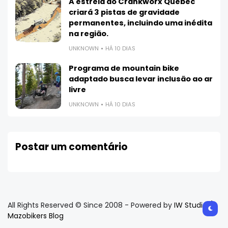
A estreia do Crankworx Quebec
criará 3 pistas de gravidade
permanentes, incluindo uma inédita
na região.
UNKNOWN
HÁ 10 DIAS
Programa de mountain bike
adaptado busca levar inclusão ao ar
livre
UNKNOWN
HÁ 10 DIAS
Postar um comentário
All Rights Reserved © Since 2008 - Powered by
IW Studio /
Mazobikers Blog