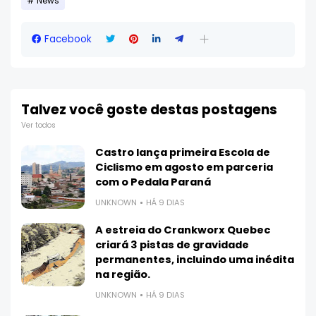
News
Facebook
Talvez você goste destas postagens
Ver todos
Castro lança primeira Escola de
Ciclismo em agosto em parceria
com o Pedala Paraná
UNKNOWN
HÁ 9 DIAS
A estreia do Crankworx Quebec
criará 3 pistas de gravidade
permanentes, incluindo uma inédita
na região.
UNKNOWN
HÁ 9 DIAS