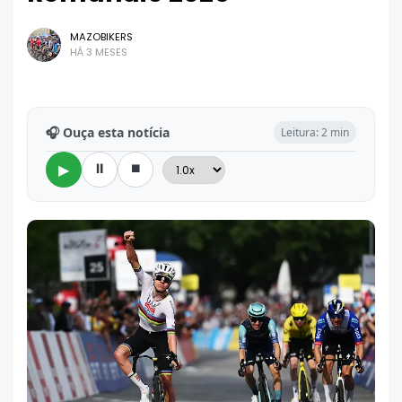
MAZOBIKERS
HÁ 3 MESES
🎧 Ouça esta notícia
Leitura: 2 min
⏸
⏹
▶