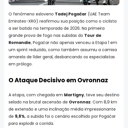
O fenômeno esloveno
Tadej Pogačar
(UAE Team
Emirates-XRG) reafirmou sua posição como o ciclista
a ser batido na temporada de 2026. Na primeira
grande prova de fogo nas subidas do
Tour de
Romandie
, Pogačar não apenas venceu a Etapa 1 em
um sprint reduzido, como também assumiu a camisa
amarela de líder geral, desbancando os especialistas
em prólogo.
O Ataque Decisivo em Ovronnaz
A etapa, com chegada em
Martigny
, teve seu destino
selado na brutal ascensão de
Ovronnaz
. Com 8,9 km
de extensão e uma inclinação média impressionante
de
9,8%
, a subida foi o cenário escolhido por Pogačar
para explodir a corrida.