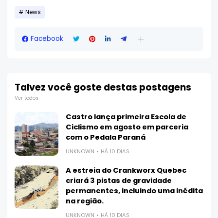
News
Facebook
Talvez você goste destas postagens
Ver todos
Castro lança primeira Escola de
Ciclismo em agosto em parceria
com o Pedala Paraná
UNKNOWN
HÁ 10 DIAS
A estreia do Crankworx Quebec
criará 3 pistas de gravidade
permanentes, incluindo uma inédita
na região.
UNKNOWN
HÁ 10 DIAS