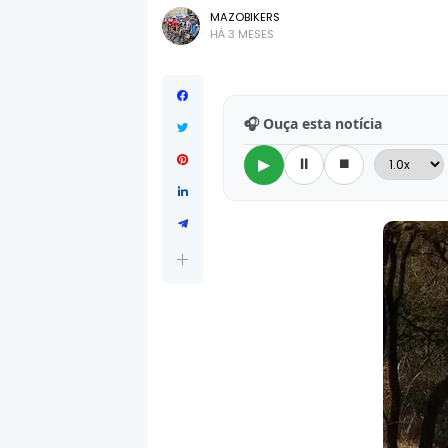
MAZOBIKERS
HÁ 3 MESES
🎧 Ouça esta notícia
⏸
⏹
▶