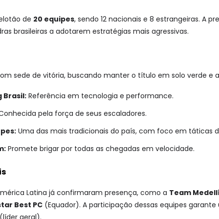
elotão de
20 equipes
, sendo 12 nacionais e 8 estrangeiras. A p
ras brasileiras a adotarem estratégias mais agressivas.
com sede de vitória, buscando manter o título em solo verde e 
 Brasil:
Referência em tecnologia e performance.
Conhecida pela força de seus escaladores.
pes:
Uma das mais tradicionais do país, com foco em táticas d
m:
Promete brigar por todas as chegadas em velocidade.
is
mérica Latina já confirmaram presença, como a
Team Medell
tar Best PC
(Equador). A participação dessas equipes garante 
líder geral).