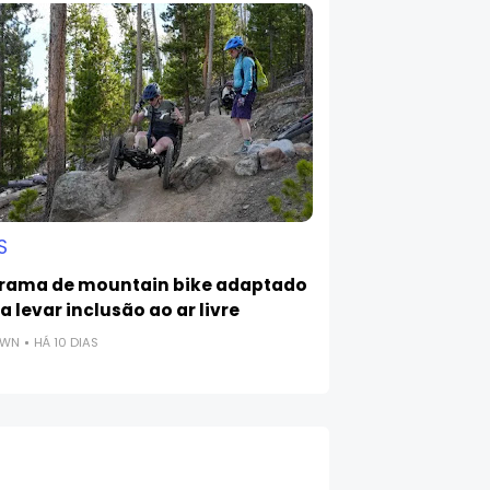
S
rama de mountain bike adaptado
 levar inclusão ao ar livre
OWN
HÁ 10 DIAS