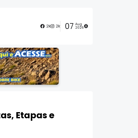
07
Aug
2k
2k
2026
tas, Etapas e