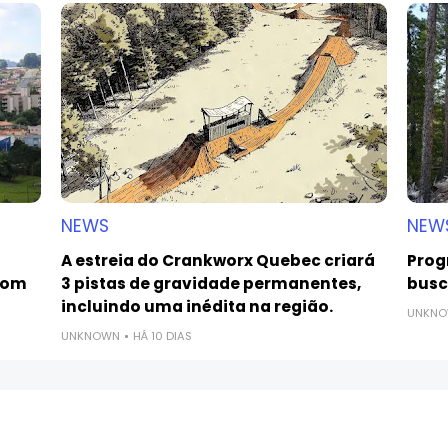
NEWS
NEW
A estreia do Crankworx Quebec criará
Prog
com
3 pistas de gravidade permanentes,
busca
incluindo uma inédita na região.
UNKN
UNKNOWN
HÁ 10 DIAS