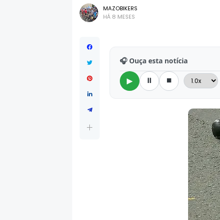
MAZOBIKERS
HÁ 8 MESES
🎧 Ouça esta notícia
⏸
⏹
▶