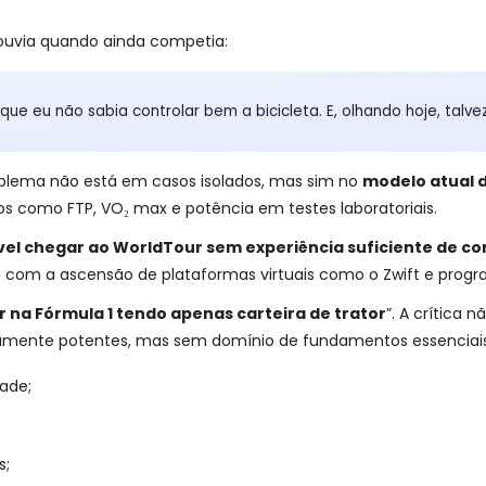
ouvia quando ainda competia:
ue eu não sabia controlar bem a bicicleta. E, olhando hoje, talve
roblema não está em casos isolados, mas sim no
modelo atual 
os como FTP, VO₂ max e potência em testes laboratoriais.
vel chegar ao WorldTour sem experiência suficiente de co
com a ascensão de plataformas virtuais como o Zwift e prog
r na Fórmula 1 tendo apenas carteira de trator
”. A crítica
mamente potentes, mas sem domínio de fundamentos essenciai
ade;
s;