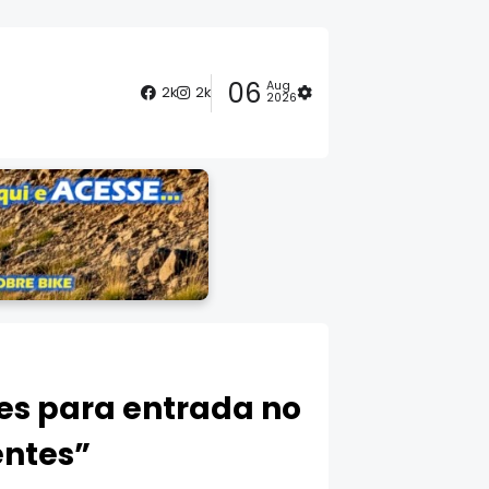
06
Aug
2k
2k
2026
des para entrada no
entes”