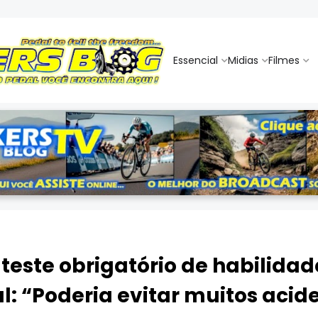
Essencial
Midias
Filmes
 teste obrigatório de habilida
al: “Poderia evitar muitos acid