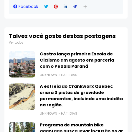
Facebook
Talvez você goste destas postagens
Ver todos
Castro lança primeira Escola de
Ciclismo em agosto em parceria
com o Pedala Paraná
UNKNOWN
HÁ 11 DIAS
A estreia do Crankworx Quebec
criará 3 pistas de gravidade
permanentes, incluindo uma inédita
na região.
UNKNOWN
HÁ 11 DIAS
Programa de mountain bike
adaptado busca levar inclusão ao ar