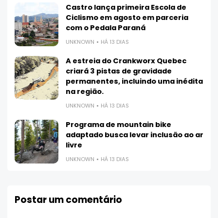
Castro lança primeira Escola de
Ciclismo em agosto em parceria
com o Pedala Paraná
UNKNOWN
HÁ 13 DIAS
A estreia do Crankworx Quebec
criará 3 pistas de gravidade
permanentes, incluindo uma inédita
na região.
UNKNOWN
HÁ 13 DIAS
Programa de mountain bike
adaptado busca levar inclusão ao ar
livre
UNKNOWN
HÁ 13 DIAS
Postar um comentário