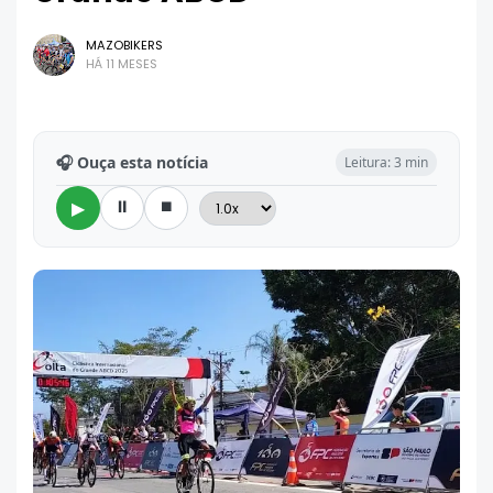
MAZOBIKERS
HÁ 11 MESES
🎧 Ouça esta notícia
Leitura: 3 min
⏸
⏹
▶