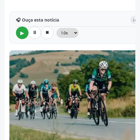
🎧 Ouça esta notícia
Leit
⏸
⏹
▶