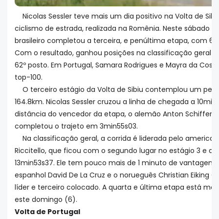
Nicolas Sessler teve mais um dia positivo na Volta de Sibi
ciclismo de estrada, realizada na Romênia. Neste sábado (5),
brasileiro completou a terceira, e penúltima etapa, com 63º
Com o resultado, ganhou posições na classificação geral e
62º posto. Em Portugal, Samara Rodrigues e Mayra da Cost
top-100.
O terceiro estágio da Volta de Sibiu contemplou um per
164.8km. Nicolas Sessler cruzou a linha de chegada a 10min
distância do vencedor da etapa, o alemão Anton Schiffer. E
completou o trajeto em 3min55s03.
Na classificação geral, a corrida é liderada pelo americ
Riccitello, que ficou com o segundo lugar no estágio 3 e a
13min53s37. Ele tem pouco mais de 1 minuto de vantagem 
espanhol David De La Cruz e o norueguês Christian Eiking O
líder e terceiro colocado. A quarta e última etapa está ma
este domingo (6).
Volta de Portugal