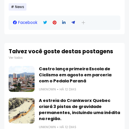
News
Facebook
Talvez você goste destas postagens
Ver todos
Castro lança primeira Escola de
Ciclismo em agosto em parceria
com o Pedala Paraná
UNKNOWN
HÁ 12 DIAS
A estreia do Crankworx Quebec
criará 3 pistas de gravidade
permanentes, incluindo uma inédita
na região.
UNKNOWN
HÁ 12 DIAS