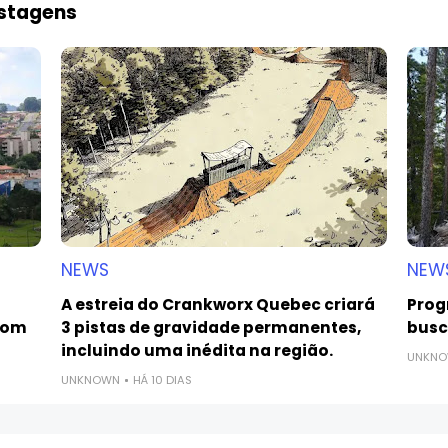
ostagens
NEWS
NEW
A estreia do Crankworx Quebec criará
Prog
com
3 pistas de gravidade permanentes,
busca
incluindo uma inédita na região.
UNKN
UNKNOWN
HÁ 10 DIAS