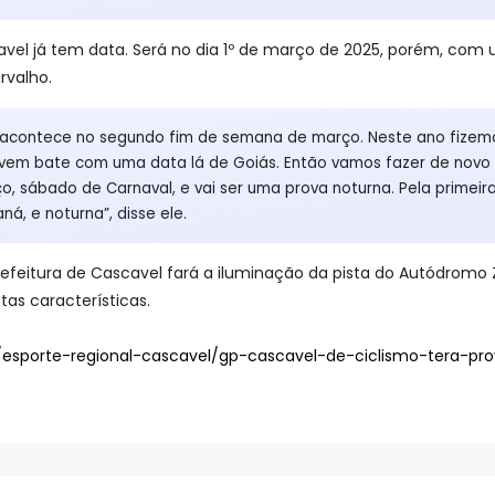
avel já tem data. Será no dia 1º de março de 2025, porém, co
rvalho.
 acontece no segundo fim de semana de março. Neste ano fizemo
vem bate com uma data lá de Goiás. Então vamos fazer de novo 
rço, sábado de Carnaval, e vai ser uma prova noturna. Pela prime
á, e noturna”, disse ele.
feitura de Cascavel fará a iluminação da pista do Autódromo Zi
as características.
/esporte-regional-cascavel/gp-cascavel-de-ciclismo-tera-p