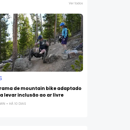
Ver todos
S
rama de mountain bike adaptado
 levar inclusão ao ar livre
OWN
HÁ 10 DIAS