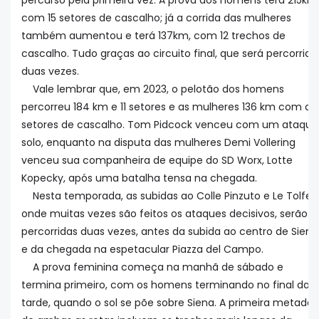
percurso pela primeira vez. A prova dos homens terá 215km
com 15 setores de cascalho; já a corrida das mulheres
também aumentou e terá 137km, com 12 trechos de
cascalho. Tudo graças ao circuito final, que será percorrido
duas vezes.
Vale lembrar que, em 2023, o pelotão dos homens
percorreu 184 km e 11 setores e as mulheres 136 km com oit
setores de cascalho. Tom Pidcock venceu com um ataque
solo, enquanto na disputa das mulheres Demi Vollering
venceu sua companheira de equipe do SD Worx, Lotte
Kopecky, após uma batalha tensa na chegada.
Nesta temporada, as subidas ao Colle Pinzuto e Le Tolfe,
onde muitas vezes são feitos os ataques decisivos, serão
percorridas duas vezes, antes da subida ao centro de Siena
e da chegada na espetacular Piazza del Campo.
A prova feminina começa na manhã de sábado e
termina primeiro, com os homens terminando no final da
tarde, quando o sol se põe sobre Siena. A primeira metade