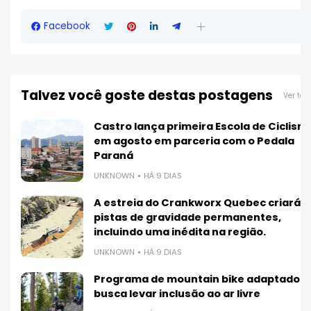
Facebook
Talvez você goste destas postagens
Ver tod
Castro lança primeira Escola de Ciclism
em agosto em parceria com o Pedala
Paraná
UNKNOWN
HÁ 9 DIAS
A estreia do Crankworx Quebec criará 3
pistas de gravidade permanentes,
incluindo uma inédita na região.
UNKNOWN
HÁ 9 DIAS
Programa de mountain bike adaptado
busca levar inclusão ao ar livre