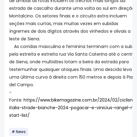
de ambas as rotas incluem os trechos mais longos da
estrada de cascalho durante uma volta ao sul em direção 
Montalcino. Os setores finais e o circuito extra incluem
seções mais curtas, mas muitas vezes em subidas
íngremes de dois dígitos através dos vinhedos e olivais a
leste de Siena.
As corridas masculina e feminina terminam com a subid
pela estreita e estreita rua Via Santa Caterina até o centro
de Siena, onde multidões lotam a beira da estrada para
testemunhar quaisquer ataques finais. Uma descida leva a
uma última curva à direita com 150 metros e depois à Piaz
del Campo.
-
Fonte:
https://www.bikemagazine.com.br/2024/02/ciclism
italia-strade-bianche-2024-pogacar-e-vinicius-rangel-na
start-list/
News