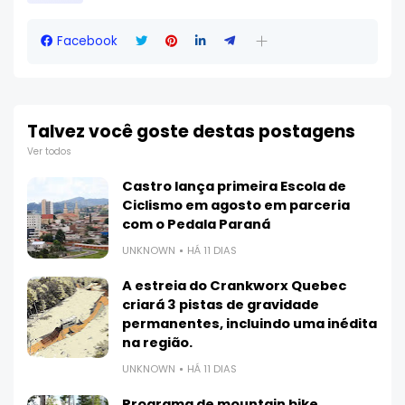
Facebook
Talvez você goste destas postagens
Ver todos
Castro lança primeira Escola de
Ciclismo em agosto em parceria
com o Pedala Paraná
UNKNOWN
HÁ 11 DIAS
A estreia do Crankworx Quebec
criará 3 pistas de gravidade
permanentes, incluindo uma inédita
na região.
UNKNOWN
HÁ 11 DIAS
Programa de mountain bike