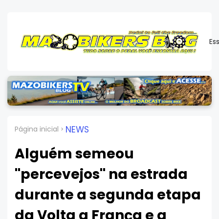
Es
NEWS
Página inicial
Alguém semeou
''percevejos'' na estrada
durante a segunda etapa
da Volta a França e a