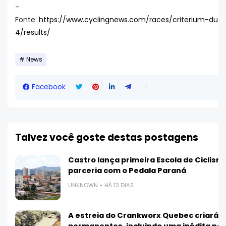
-
Fonte:
https://www.cyclingnews.com/races/criterium-du-
4/results/
News
Facebook
Talvez você goste destas postagens
Castro lança primeira Escola de Ciclis
parceria com o Pedala Paraná
UNKNOWN
HÁ 13 DIAS
A estreia do Crankworx Quebec criará 3
permanentes, incluindo uma inédita na 