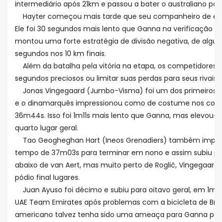
intermediário após 21km e passou a bater o australiano por
Hayter começou mais tarde que seu companheiro de equ
Ele foi 30 segundos mais lento que Ganna na verificação 
montou uma forte estratégia de divisão negativa, de algu
segundos nos 10 km finais.
Além da batalha pela vitória na etapa, os competidores 
segundos preciosos ou limitar suas perdas para seus rivais.
Jonas Vingegaard (Jumbo-Visma) foi um dos primeiros c
e o dinamarquês impressionou como de costume nos cont
36m44s. Isso foi 1m11s mais lento que Ganna, mas elevou-o 
quarto lugar geral.
Tao Geogheghan Hart (Ineos Grenadiers) também impr
tempo de 37m03s para terminar em nono e assim subiu pa
abaixo de van Aert, mas muito perto de Roglič, Vingegaard 
pódio final lugares.
Juan Ayuso foi décimo e subiu para oitavo geral, em 1m4
UAE Team Emirates após problemas com a bicicleta de Bra
americano talvez tenha sido uma ameaça para Ganna pela