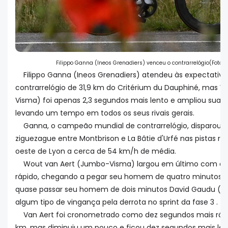
Filippo Ganna (Ineos Grenadiers) venceu o contrarrelógio(Foto: 
Filippo Ganna (Ineos Grenadiers) atendeu às expectativ
contrarrelógio de 31,9 km do Critérium du Dauphiné, mas 
Visma) foi apenas 2,3 segundos mais lento e ampliou sua li
levando um tempo em todos os seus rivais gerais.
Ganna, o campeão mundial de contrarrelógio, disparou 
ziguezague entre Montbrison e La Bâtie d'Urfé nas pistas ru
oeste de Lyon a cerca de 54 km/h de média.
Wout van Aert (Jumbo-Visma) largou em último com a ca
rápido, chegando a pegar seu homem de quatro minutos Vic
quase passar seu homem de dois minutos David Gaudu (G
algum tipo de vingança pela derrota no sprint da fase 3 .
Van Aert foi cronometrado como dez segundos mais rápi
km, mas diminuiu um pouco e ficou dez segundos mais len