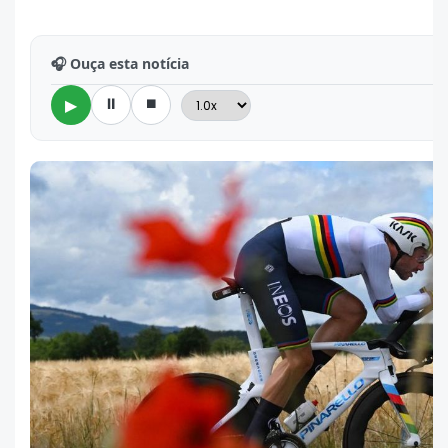
🎧 Ouça esta notícia
⏸
⏹
▶