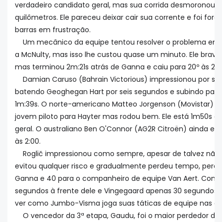
verdadeiro candidato geral, mas sua corrida desmoronou 
quilômetros. Ele pareceu deixar cair sua corrente e foi for
barras em frustração.
Um mecânico da equipe tentou resolver o problema em v
a McNulty, mas isso lhe custou quase um minuto. Ele brava
mas terminou 2m:21s atrás de Ganna e caiu para 20º às 2m
Damian Caruso (Bahrain Victorious) impressionou por ser 
batendo Geoghegan Hart por seis segundos e subindo para 
1m:39s. O norte-americano Matteo Jorgenson (Movistar) p
jovem piloto para Hayter mas rodou bem. Ele está 1m50s at
geral. O australiano Ben O'Connor (AG2R Citroën) ainda est
às 2:00.
Roglič impressionou como sempre, apesar de talvez não e
evitou qualquer risco e gradualmente perdeu tempo, perd
Ganna e 40 para o companheiro de equipe Van Aert. Com 
segundos à frente dele e Vingegaard apenas 30 segundos at
ver como Jumbo-Visma joga suas táticas de equipe nas a
O vencedor da 3ª etapa, Gaudu, foi o maior perdedor da 