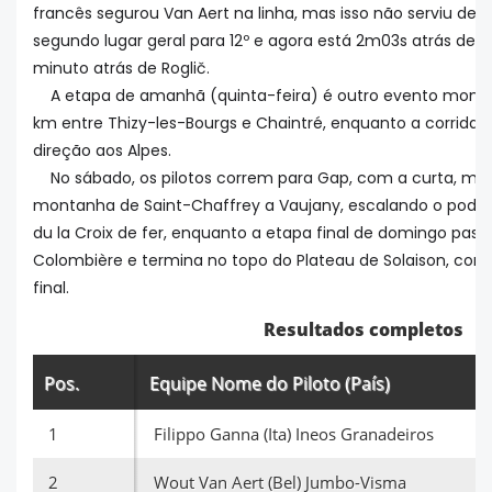
francês segurou Van Aert na linha, mas isso não serviu de c
segundo lugar geral para 12º e agora está 2m03s atrás de 
minuto atrás de Roglič.
A etapa de amanhã (quinta-feira) é outro evento monta
km entre Thizy-les-Bourgs e Chaintré, enquanto a corrida
direção aos Alpes.
No sábado, os pilotos correm para Gap, com a curta, ma
montanha de Saint-Chaffrey a Vaujany, escalando o podero
du la Croix de fer, enquanto a etapa final de domingo passa
Colombière e termina no topo do Plateau de Solaison, com 
final.
Resultados completos
Pos.
Equipe Nome do Piloto (País)
1
Filippo Ganna (Ita) Ineos Granadeiros
2
Wout Van Aert (Bel) Jumbo-Visma