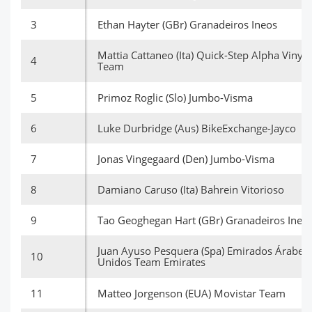
3
Ethan Hayter (GBr) Granadeiros Ineos
Mattia Cattaneo (Ita) Quick-Step Alpha Vinyl
4
Team
5
Primoz Roglic (Slo) Jumbo-Visma
6
Luke Durbridge (Aus) BikeExchange-Jayco
7
Jonas Vingegaard (Den) Jumbo-Visma
8
Damiano Caruso (Ita) Bahrein Vitorioso
9
Tao Geoghegan Hart (GBr) Granadeiros Ineo
Juan Ayuso Pesquera (Spa) Emirados Árabes
10
Unidos Team Emirates
11
Matteo Jorgenson (EUA) Movistar Team