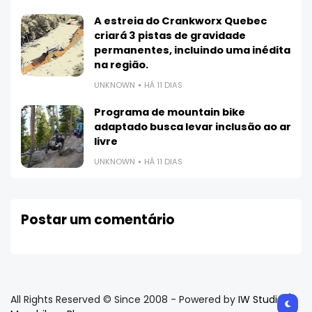
A estreia do Crankworx Quebec
criará 3 pistas de gravidade
permanentes, incluindo uma inédita
na região.
UNKNOWN
HÁ 11 DIAS
Programa de mountain bike
adaptado busca levar inclusão ao ar
livre
UNKNOWN
HÁ 11 DIAS
Postar um comentário
All Rights Reserved © Since 2008 - Powered by
IW Studio /