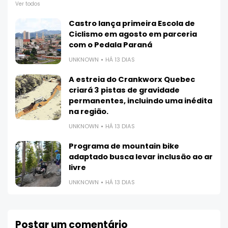
Ver todos
Castro lança primeira Escola de
Ciclismo em agosto em parceria
com o Pedala Paraná
UNKNOWN
HÁ 13 DIAS
A estreia do Crankworx Quebec
criará 3 pistas de gravidade
permanentes, incluindo uma inédita
na região.
UNKNOWN
HÁ 13 DIAS
Programa de mountain bike
adaptado busca levar inclusão ao ar
livre
UNKNOWN
HÁ 13 DIAS
Postar um comentário