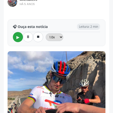
HÁ 5 ANOS
🎧 Ouça esta notícia
Leitura: 2 min
⏸
⏹
▶