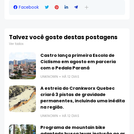
Facebook
Talvez você goste destas postagens
Ver todos
Castro lança primeira Escola de
Ciclismo em agosto em parceria
com o Pedala Paraná
UNKNOWN
HÁ 12 DIAS
A estreia do Crankworx Quebec
criará 3 pistas de gravidade
permanentes, incluindo uma inédita
na região.
UNKNOWN
HÁ 12 DIAS
Programa de mountain bike
adaptado busca levar inclusão ao ar