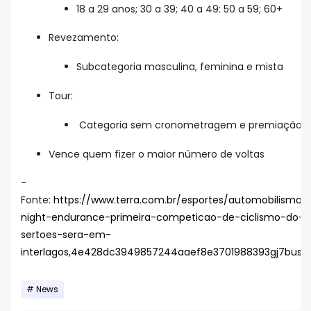
18 a 29 anos; 30 a 39; 40 a 49: 50 a 59; 60+
Revezamento:
Subcategoria masculina, feminina e mista
Tour:
Categoria sem cronometragem e premiação
Vence quem fizer o maior número de voltas
-
Fonte:
https://www.terra.com.br/esportes/automobilismo/b
night-endurance-primeira-competicao-de-ciclismo-do-
sertoes-sera-em-
interlagos,4e428dc3949857244aaef8e3701988393gj7busz.
News