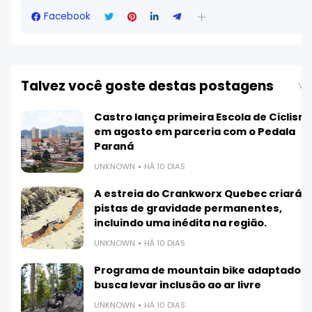
Facebook
Talvez você goste destas postagens
Ver
Castro lança primeira Escola de Ciclism
em agosto em parceria com o Pedala
Paraná
UNKNOWN
HÁ 10 DIAS
A estreia do Crankworx Quebec criará 3
pistas de gravidade permanentes,
incluindo uma inédita na região.
UNKNOWN
HÁ 10 DIAS
Programa de mountain bike adaptado
busca levar inclusão ao ar livre
UNKNOWN
HÁ 10 DIAS