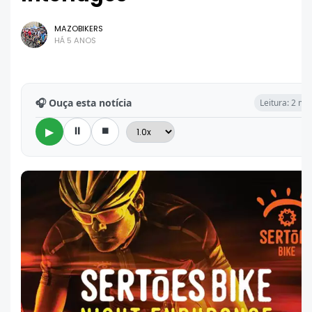
MAZOBIKERS
HÁ 5 ANOS
🎧 Ouça esta notícia
Leitura: 2 mi
⏸
⏹
▶