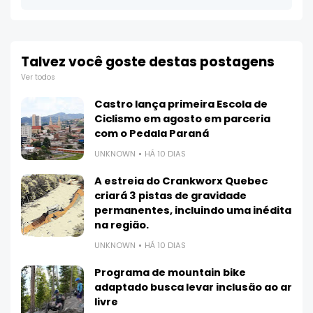
Talvez você goste destas postagens
Ver todos
Castro lança primeira Escola de
Ciclismo em agosto em parceria
com o Pedala Paraná
UNKNOWN
HÁ 10 DIAS
A estreia do Crankworx Quebec
criará 3 pistas de gravidade
permanentes, incluindo uma inédita
na região.
UNKNOWN
HÁ 10 DIAS
Programa de mountain bike
adaptado busca levar inclusão ao ar
livre