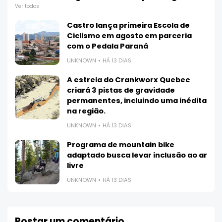
Ver todos
Castro lança primeira Escola de
Ciclismo em agosto em parceria
com o Pedala Paraná
UNKNOWN
HÁ 13 DIAS
A estreia do Crankworx Quebec
criará 3 pistas de gravidade
permanentes, incluindo uma inédita
na região.
UNKNOWN
HÁ 13 DIAS
Programa de mountain bike
adaptado busca levar inclusão ao ar
livre
UNKNOWN
HÁ 13 DIAS
Postar um comentário