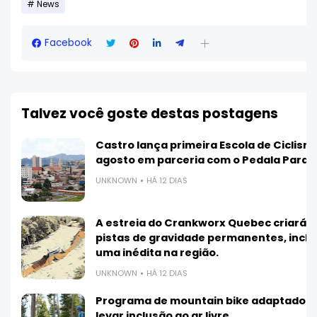
News
Facebook
Talvez você goste destas postagens
Ve
Castro lança primeira Escola de Ciclis
agosto em parceria com o Pedala Paran
UNKNOWN
HÁ 12 DIAS
A estreia do Crankworx Quebec criará 3
pistas de gravidade permanentes, inclu
uma inédita na região.
UNKNOWN
HÁ 12 DIAS
Programa de mountain bike adaptado 
levar inclusão ao ar livre