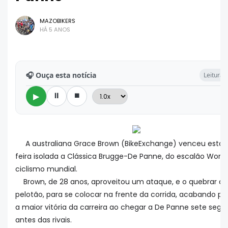
MAZOBIKERS
HÁ 5 ANOS
🎧 Ouça esta notícia
Leitura:
⏸
⏹
▶
A australiana Grace Brown (BikeExchange) venceu esta 
feira isolada a Clássica Brugge-De Panne, do escalão Worl
ciclismo mundial.
Brown, de 28 anos, aproveitou um ataque, e o quebrar do
pelotão, para se colocar na frente da corrida, acabando po
a maior vitória da carreira ao chegar a De Panne sete seg
antes das rivais.