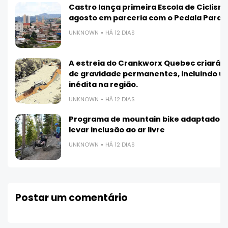
Castro lança primeira Escola de Ciclis
agosto em parceria com o Pedala Paran
UNKNOWN
HÁ 12 DIAS
A estreia do Crankworx Quebec criará 3
de gravidade permanentes, incluindo 
inédita na região.
UNKNOWN
HÁ 12 DIAS
Programa de mountain bike adaptado 
levar inclusão ao ar livre
UNKNOWN
HÁ 12 DIAS
Postar um comentário