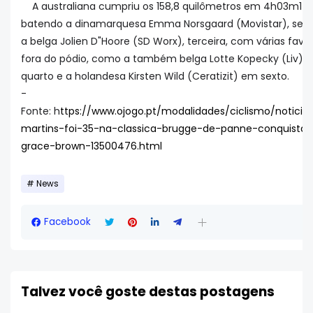
A australiana cumpriu os 158,8 quilômetros em 4h03m17s
batendo a dinamarquesa Emma Norsgaard (Movistar), seg
a belga Jolien D"Hoore (SD Worx), terceira, com várias favor
fora do pódio, como a também belga Lotte Kopecky (Liv) 
quarto e a holandesa Kirsten Wild (Ceratizit) em sexto.
-
Fonte: h
ttps://www.ojogo.pt/modalidades/ciclismo/noticia
martins-foi-35-na-classica-brugge-de-panne-conquista
grace-brown-13500476.html
News
Facebook
Talvez você goste destas postagens