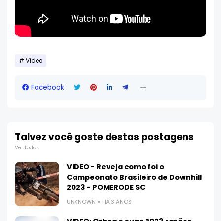
Video
Facebook
Talvez você goste destas postagens
Ver todos
VIDEO - Reveja como foi o
Campeonato Brasileiro de Downhill
2023 - POMERODE SC
UNKNOWN
HÁ 3 ANOS
VIDEO: Orbea e suas 2023 razões