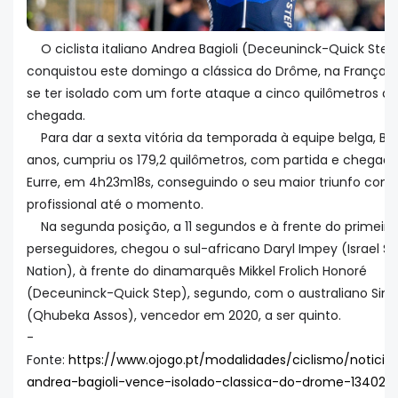
O ciclista italiano Andrea Bagioli (Deceuninck-Quick Step
conquistou este domingo a clássica do Drôme, na França, 
se ter isolado com um forte ataque a cinco quilômetros da
chegada.
Para dar a sexta vitória da temporada à equipe belga, Bagi
anos, cumpriu os 179,2 quilômetros, com partida e chegad
Eurre, em 4h23m18s, conseguindo o seu maior triunfo com
profissional até o momento.
Na segunda posição, a 11 segundos e à frente do primeir
perseguidores, chegou o sul-africano Daryl Impey (Israel S
Nation), à frente do dinamarquês Mikkel Frolich Honoré
(Deceuninck-Quick Step), segundo, com o australiano Sim
(Qhubeka Assos), vencedor em 2020, a ser quinto.
-
Fonte:
https://www.ojogo.pt/modalidades/ciclismo/noticias/
andrea-bagioli-vence-isolado-classica-do-drome-134025