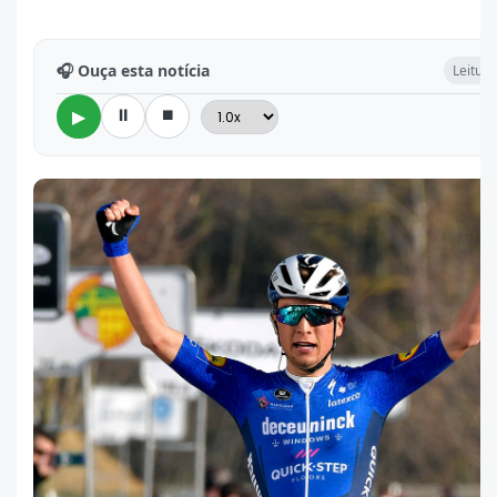
🎧 Ouça esta notícia
Leitura
⏸
⏹
▶