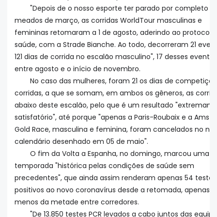
"Depois de o nosso esporte ter parado por completo 
meados de março, as corridas WorldTour masculinas e
femininas retomaram a 1 de agosto, aderindo ao protocolo
saúde, com a Strade Bianche. Ao todo, decorreram 21 even
121 dias de corrida no escalão masculino", 17 desses evento
entre agosto e o início de novembro.
No caso das mulheres, foram 21 os dias de competição 
corridas, a que se somam, em ambos os gêneros, as corrid
abaixo deste escalão, pelo que é um resultado "extremam
satisfatório", até porque "apenas a Paris-Roubaix e a Amste
Gold Race, masculina e feminina, foram cancelados no no
calendário desenhado em 05 de maio".
O fim da Volta a Espanha, no domingo, marcou uma
temporada "histórica pelas condições de saúde sem
precedentes", que ainda assim renderam apenas 54 testes
positivos ao novo coronavírus desde a retomada, apenas
menos da metade entre corredores.
"De 13.850 testes PCR levados a cabo juntos das equipe