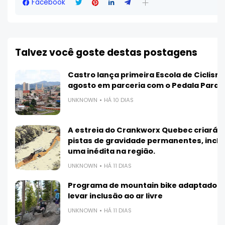
Facebook
Talvez você goste destas postagens
Ve
Castro lança primeira Escola de Ciclis
agosto em parceria com o Pedala Paran
UNKNOWN
HÁ 10 DIAS
A estreia do Crankworx Quebec criará 3
pistas de gravidade permanentes, inclu
uma inédita na região.
UNKNOWN
HÁ 11 DIAS
Programa de mountain bike adaptado 
levar inclusão ao ar livre
UNKNOWN
HÁ 11 DIAS