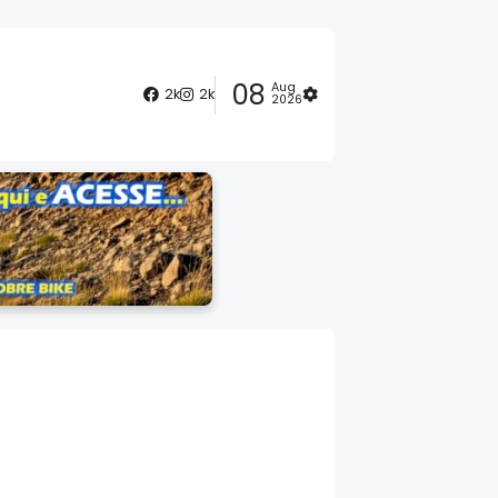
08
Aug
2k
2k
2026