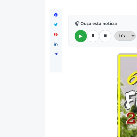
🎧 Ouça esta notícia
⏸
⏹
▶