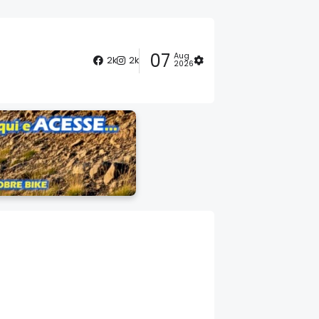
07
Aug
2k
2k
2026