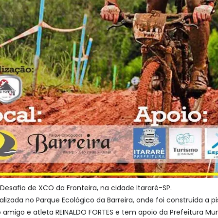
Desafio de XCO da Fronteira, na cidade Itararé-SP.
alizada no Parque Ecológico da Barreira, onde foi construida a 
 amigo e atleta REINALDO FORTES e tem apoio da Prefeitura Muni