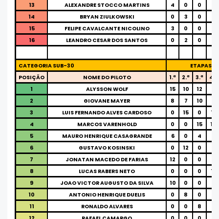
13
ALEXANDRE STOCCO MARTINS
4
0
0
0
14
BRYAN ZIULKOWSKI
0
3
0
0
15
FELIPE CAVALCANTE NICOLINO
3
0
0
0
16
LEANDRO CESAR DOS SANTOS
0
2
0
0
CATEGORIA SUB-30
ETAPAS
POSIÇÃO
NOME DO PILOTO
1.ª
2.ª
3.ª
4.ª
1
ALYSSON WOLF
15
10
12
7
2
GIOVANE MAYER
8
7
10
6
3
LUIS FERNANDO ALVES CARDOSO
0
15
0
15
4
MARCOS VARENHOLD
0
0
15
10
5
MAURO HENRIQUE CASAGRANDE
6
0
4
5
6
GUSTAVO KOSINSKI
0
12
0
0
7
JONATAN MACEDO DE FARIAS
12
0
0
0
8
LUCAS RABERS NETO
0
0
0
12
9
JOAO VICTOR AUGUSTO DA SILVA
10
0
0
0
10
ANTONIO HENRIQUE DUELIS
0
8
0
0
11
RONALDO ALVARES
0
0
8
0
12
RAFAEL CAMARGO
0
0
0
8