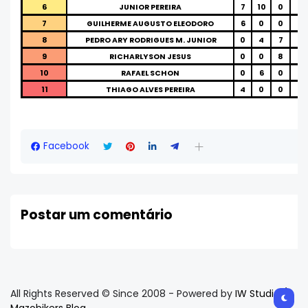
6
JUNIOR PEREIRA
7
10
0
0
7
GUILHERME AUGUSTO ELEODORO
6
0
0
7
8
PEDRO ARY RODRIGUES M. JUNIOR
0
4
7
0
9
RICHARLYSON JESUS
0
0
8
0
10
RAFAEL SCHON
0
6
0
0
11
THIAGO ALVES PEREIRA
4
0
0
0
Facebook
Postar um comentário
All Rights Reserved © Since 2008 - Powered by
IW Studio /