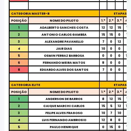
CATEGORIA MASTER-B
ETAPAS
POSIÇÃO
NOME DO PILOTO
1.ª
2.ª
3.ª
4.ª
1
ADALBERTO SANCHES COSTA
12
12
15
15
2
ANTONIO CARLOS GAMBEA
15
15
0
12
3
ALEXANDRE PAVANELLO
7
0
12
0
4
JAIR DIAS
10
0
0
0
5
OSMIN FERRAZ BARBOSA
0
0
0
10
6
FERNANDO MEIRA MATOS
8
0
0
0
8
EDUARDO ALVES DOS SANTOS
7
0
0
0
CATEGORIA ELITE
ETAPAS
POSIÇÃO
NOME DO PILOTO
1.ª
2.ª
3.ª
4.ª
1
ANDERSON DE BARROS
8
12
15
15
2
CAIQUE MARCHI CARLOS
15
5
12
10
3
FELIPE ALVES FRAGOSO
10
7
10
6
4
LUIS FERNANDO AMBROSIO
12
8
0
8
5
PAULO HENRIQUE
0
15
0
12