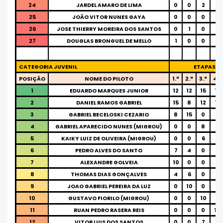
24
JARDEL AMARO DE LIMA
0
0
2
0
25
JOÃO VITOR NUNES GAYA
0
0
0
2
26
JOSE THIERRY MOREIRA DOS SANTOS
0
1
0
0
27
DOUGLAS BRONGUEL DE MELLO
1
0
0
0
CATEGORIA JUVENIL
ETAPAS
POSIÇÃO
NOME DO PILOTO
1.ª
2.ª
3.ª
4.ª
1
EDUARDO MARQUES JUNIOR
12
12
15
12
2
DANIEL RAMOS GABRIEL
15
8
12
15
3
GABRIEL BECELOSKI CEZARIO
8
15
0
0
4
GABRIEL APARECIDO NUNES (MIGROU)
0
0
8
8
5
KAIKY LUIZ DE OLIVEIRA (MIGROU)
0
0
6
7
6
PEDRO ALVES DO SANTO
7
4
0
0
7
ALEXANDRE GOLVEIA
10
0
0
0
8
THOMAS DIAS GONÇALVES
4
6
0
0
9
JOAO GABRIEL PEREIRA DA LUZ
0
10
0
0
10
GUSTAVO FIORILO (MIGROU)
0
0
10
0
11
RUAN PEDRO RASERA REIS
0
0
0
10
12
VITOR LUIS DOS SANTOS
0
0
7
0