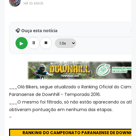
HÁ 10 ANOS
🎧 Ouça esta notícia
L
⏸
⏹
▶
___Olá Bikers, segue atualizado o Ranking Oficial do Camp
Paranaense de Downhill - Temporada 2016.
___O mesmo foi filtrado, só não estão aparecendo os atle
obtiveram pontuação em nenhuma das etapas.
-
RANKING DO CAMPEONATO PARANAENSE DE DOWNHILL