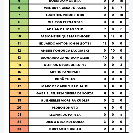
5
RODRIGO MOREIRA
0
0
15
0
6
WENDRYK CESAR DRUZEK
0
8
7
0
7
LUAN HENRIQUE R. DOS
0
0
10
5
8
CLEITON FERNANDES
0
0
0
15
9
ADRIANO LUCAS FELIX
7
0
6
0
10
FABIO HENRIQUE MARCHIORE
0
12
0
0
11
EDUARDO ANTONIO GIGLIOTTI
12
0
0
0
12
ANDRÉ TOHOUCA LACOMSKI
0
10
0
0
13
LEONARDO CANDIDO MOLLER
10
0
0
0
14
CLEITON DECAROLI LOPES
0
0
3
6
15
ARTHUR ANDRADE
8
0
0
0
16
RUDÃ TULIO
0
0
0
7
17
MARCOS GABRIEL PACHALKI
0
6
0
0
18
GABRIEL FELIPE MOREIRA DE SOUZA
6
0
0
0
19
GUILHERME MOREIRA KUGLER
0
2
0
3
20
PEDRO BONATO
4
0
0
0
21
LEONARDO PAREJA
0
0
4
0
22
DIEGO CESAR DE SOUZA
3
0
0
0
23
GUSTAVO FIORILLO
2
0
0
0