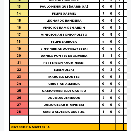
13
PAULO HENRIQUE (MARINGÁ)
0
0
7
0
14
FELIPE GABRIEL
7
0
0
0
15
LEONARDO BANDEIRA
0
6
0
0
16
VINICIOS RAMOS GARDIN
0
0
6
0
17
VINICIOS ANTONIO POLETO
0
5
0
0
18
FELIPE BARBOSA
4
0
0
0
19
JING FERNANDO PREZYBYLKI
0
4
0
0
20
DANILO PONTES DE OLIVEIRA
3
1
0
0
21
PETTERSON KACHINESKI
0
0
0
4
22
ELIEL VOLSKI
0
3
0
0
23
MARCELO MONTES
0
0
3
0
24
CRISTIAN ALMEIDA
0
0
0
3
25
CASIO GABRIEL DE CASTRO
0
2
0
0
26
DOUGLAS JEFERSON
2
0
0
0
27
JULIO CESAR
KIMPINSKI
0
0
0
2
28
MARIO ALVES DA CRUZ JR.
1
0
0
0
CATEGORIA MASTER-A