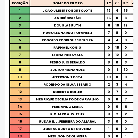
POSIÇÃO
NOME DO PILOTO
1.ª
2.ª
3.ª
4.ª
1
JOAO UMBERTO BORTOLOTE
12
6
15
12
2
ANDRÉ BRAZÃO
15
0
8
15
3
DOUGLAS RUTH
6
10
12
8
4
HUGO LEONARDO TOFANELLI
7
8
0
7
5
RODOLFO RODRIGUES PEREIRA
4
4
0
10
6
RAPHAEL KONIG
0
15
0
0
7
LEONARDO AYALA
0
12
0
0
8
PEDRO LUIS BERALDO
8
0
3
0
9
JUNIOR FERNANDES
0
1
10
0
10
JEFERSON TOSTA
10
0
0
0
11
RODRIGO DA SILVA SEZARIO
2
3
4
0
12
ROBERTO BOLLER
0
7
0
0
13
HENRIQUE CECILIATO DE CARVALHO
0
0
7
0
14
FERNANDO MEIRA
0
0
6
0
15
RICHARD A. W. FELIX
0
2
2
0
16
RUDAH E. J. FERREIRA DO AMARAL
3
0
0
0
17
JOSE AUGUSTO DE OLIVEIRA
1
0
0
0
18
NEDILSON DE OLIVEIRA
0
0
1
0