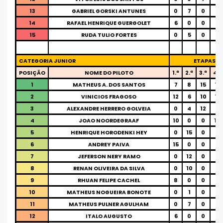
13
GABRIEL GORSKI ANTUNES
0
7
0
0
14
RAFAEL HENRIQUE GUERGOLET
6
0
0
0
15
RUDA TULIO FORTES
0
5
0
0
CATEGORIA JUNIOR
ETAPAS
POSIÇÃO
NOME DO PILOTO
1.ª
2.ª
3.ª
4.ª
1
MATHEUS A. DOS SANTOS
7
8
15
15
2
VINICIOS FRAGOSO
12
6
10
12
3
ALEXANDRE HERRERO GOLVEIA
0
4
12
8
4
JOAO NOORDEGRAAF
10
0
0
10
5
HENRIQUE HORODENKI HEY
0
15
0
0
6
ANDREY PAIVA
15
0
0
0
7
JEFERSON NERY RAMO
0
12
0
0
8
RENAN OLIVEIRA DA SILVA
0
10
0
0
9
RHUAN FELIPE CACHEL
8
0
0
0
10
MATHEUS NOGUEIRA BONOTE
0
1
0
7
11
MATHEUS PULNER AGULHAM
0
7
0
0
12
ITALO AUGUSTO
6
0
0
0