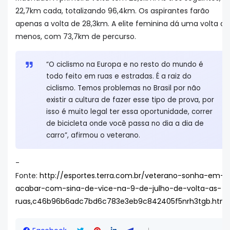
22,7km cada, totalizando 96,4km. Os aspirantes farão
apenas a volta de 28,3km. A elite feminina dá uma volta a
menos, com 73,7km de percurso.
“O ciclismo na Europa e no resto do mundo é
todo feito em ruas e estradas. É a raiz do
ciclismo. Temos problemas no Brasil por não
existir a cultura de fazer esse tipo de prova, por
isso é muito legal ter essa oportunidade, correr
de bicicleta onde você passa no dia a dia de
carro”, afirmou o veterano.
-
Fonte:
http://esportes.terra.com.br/veterano-sonha-em-
acabar-com-sina-de-vice-na-9-de-julho-de-volta-as-
ruas,c46b96b6adc7bd6c783e3eb9c842405f5nrh3tgb.html