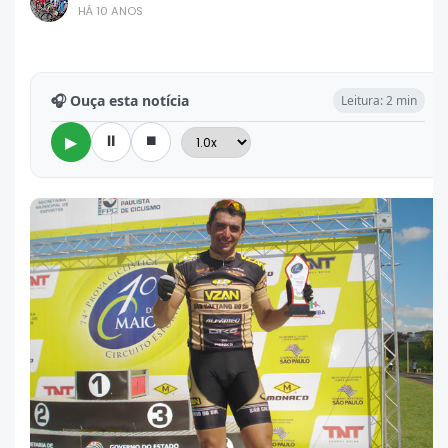
HÁ 10 ANOS
🎧 Ouça esta notícia
Leitura: 2 min
⏸
⏹
▶