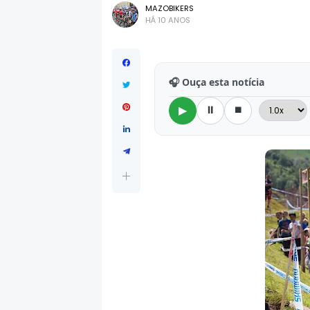
MAZOBIKERS
HÁ 10 ANOS
🎧 Ouça esta notícia
⏸
⏹
▶