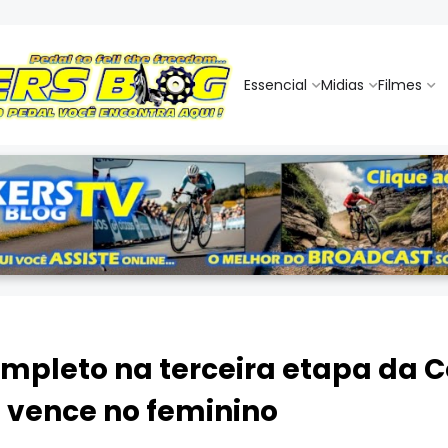
Essencial
Midias
Filmes
ompleto na terceira etapa da
f vence no feminino