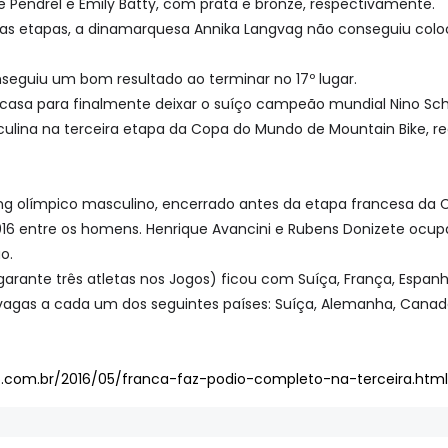
 Pendrel e Emily Batty, com prata e bronze, respectivamente.
s etapas, a dinamarquesa Annika Langvag não conseguiu coloc
nseguiu um bom resultado ao terminar no 17º lugar.
 casa para finalmente deixar o suíço campeão mundial Nino Schu
culina na terceira etapa da Copa do Mundo de Mountain Bike, r
king olímpico masculino, encerrado antes da etapa francesa da 
016 entre os homens. Henrique Avancini e Rubens Donizete ocupa
o.
rante três atletas nos Jogos) ficou com Suíça, França, Espanha
agas a cada um dos seguintes países: Suíça, Alemanha, Canadá,
o.com.br/2016/05/franca-faz-podio-completo-na-terceira.html