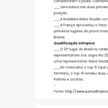
completaram o pódio: Catherine
___Vencedora nas duas primeira
posição.
___A brasileira Raiza Goulão co
___A França aproveitou o fator
primeiros lugares da prova mas
Bresse.
Qualificação olímpica
___O 13º lugar do Brasil no ran
representantes nos Jogos Rio 2
uma representante: Raiza Goulã
___No masculino o top-5 (que ga
feminino, o top-8 rendeu duas v
Polônia e Ucrânia.
-
Fonte:
http://www.surtoolimpic