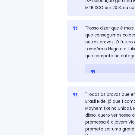
13ª colocação geral na 
MTB XCO em 2013, na cat
"Posso dizer que é mais 
que conseguimos coloca
outras provas. O futuro
também o Hugo e o Luka
que compete na categor
"Todas as provas que en
Brasil Ride, já que fic
Mayhem (Reino Unido), 
disso, quero ver nosso 
promessa é o jovem Vict
promete ser uma grande