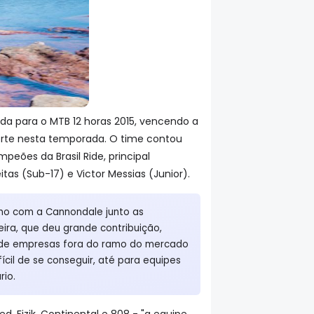
a para o MTB 12 horas 2015, vencendo a
forte nesta temporada. O time contou
ões da Brasil Ride, principal
as (Sub-17) e Victor Messias (Junior).
alho com a Cannondale junto as
ira, que deu grande contribuição,
o de empresas fora do ramo do mercado
ícil de se conseguir, até para equipes
rio.
 Fizik, Continental e 808 - "a equipe