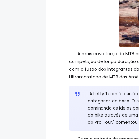
___A mais nova força do MTB n
competição de longa duração co
com a fusão dos integrantes da
Ultramaratona de MTB das Améri
"A Lefty Team é a união
categorias de base. O c
dominando as ideias pa
da bike através de uma l
do Pro Tour," comentou 
___Com a entrada de empresas de