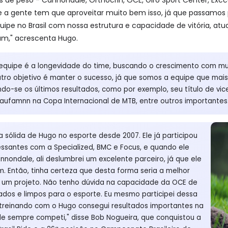
e a gente tem que aproveitar muito bem isso, já que passamo
pe no Brasil com nossa estrutura e capacidade de vitória, atu
am," acrescenta Hugo.
a equipe é a longevidade do time, buscando o crescimento com mu
ro objetivo é manter o sucesso, já que somos a equipe que mais 
ndo-se os últimos resultados, como por exemplo, seu título de vic
ufamnn na Copa Internacional de MTB, entre outros importantes
a sólida de Hugo no esporte desde 2007. Ele já participou
ressantes com a Specialized, BMC e Focus, e quando ele
ondale, ali deslumbrei um excelente parceiro, já que ele
 Então, tinha certeza que desta forma seria a melhor
um projeto. Não tenho dúvida na capacidade da OCE de
icados e limpos para o esporte. Eu mesmo participei dessa
 treinando com o Hugo consegui resultados importantes na
de sempre competi," disse Bob Nogueira, que conquistou a