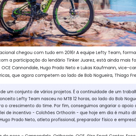
acional chegou com tudo em 2016! A equipe Lefty Team, formad
m a participação do lendário Tinker Juarez, está ainda mais 
 OCE Cannondale, Hugo Prado Neto e Lukas Kaufmann, vice-campe
cas, que agora competem ao lado de Bob Nogueira, Thiago Freit
 de um conjunto de vários projetos. É a continuidade de um trab
onceito Lefty Team nasceu no MTB 12 horas, ao lado do Bob Nogue
ra o crescimento do time. Por fim, conseguimos angariar o apoi
ei de incentivo - Colchões Orthocrin - que hoje em dia é muito dif
Hugo Prado Neto, atleta profissional, preparador físico e empresá
 peso - Cannondale, Orthocrin, OCE, Giro Sport Center, Excced,