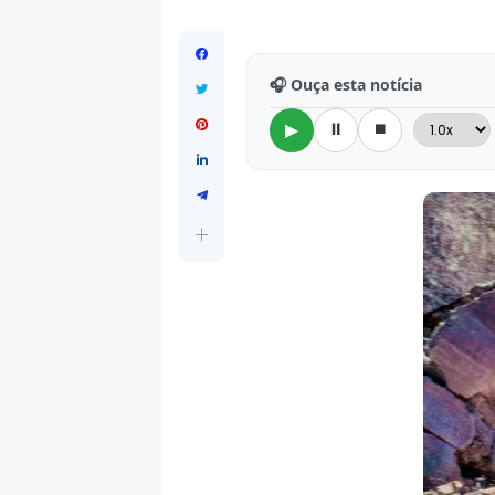
🎧 Ouça esta notícia
⏸
⏹
▶