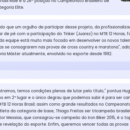
Brasil Ride e a 26ª posição no Campeonato Brasileiro de
egoria Elite.
do que um orgulho de participar desse projeto, da profissionaliza
r de pé com a participação do Tinker (Juarez) no MTB 12 Horas,
 da equipe está muito mais focado em desenvolver os novos talent
s se consagrarem nas provas de cross country e maratona", adic
ia Máster atualmente, envolvido no esporte desde 1992.
tramos, temos condições plenas de lutar pelo título," pontua Hug
amos em 2º lugar e o único degrau que podemos subir é para ser ca
MTB 12 Horas Brasil; assim como grande resultados no Campeonat
atleta da categoria de base, Thiago Freitas ser tricampeão brasil
or Messias, que consagrou-se campeão do Iron Biker 2015, é o top 
 revelação do esporte. Enfim, queremos vencer todas as provas 