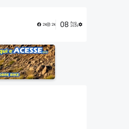
08
Aug
2k
2k
2026