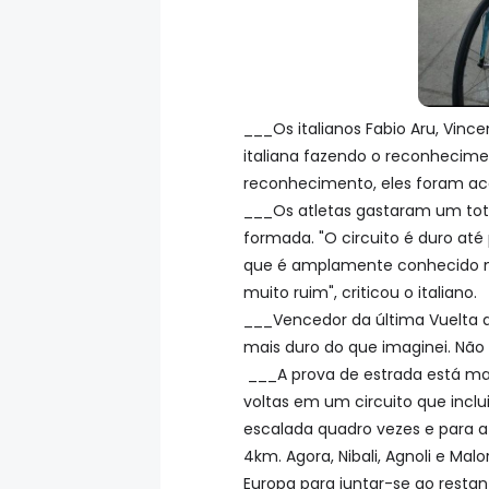
___Os italianos Fabio Aru, Vinc
italiana fazendo o reconhecimen
reconhecimento, eles foram ac
___Os atletas gastaram um tota
formada. "O circuito é duro até 
que é amplamente conhecido nã
muito ruim", criticou o italiano.
___Vencedor da última Vuelta a
mais duro do que imaginei. Não e
___A prova de estrada está mar
voltas em um circuito que inclu
escalada quadro vezes e para 
4km. Agora, Nibali, Agnoli e Mal
Europa para juntar-se ao resta