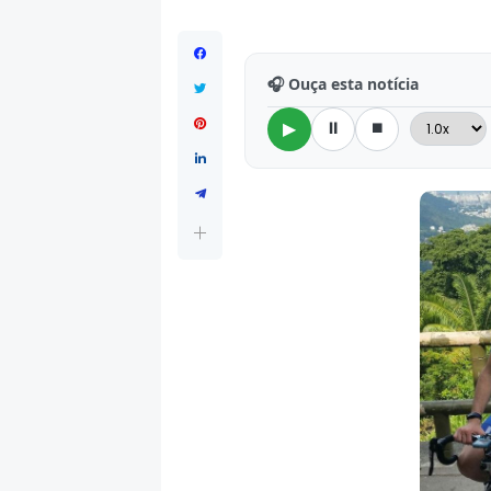
🎧 Ouça esta notícia
⏸
⏹
▶