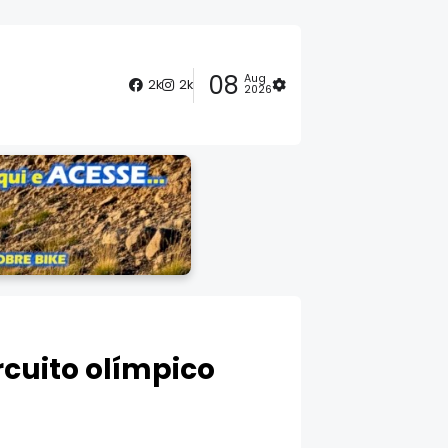
08
Aug
2k
2k
2026
ircuito olímpico