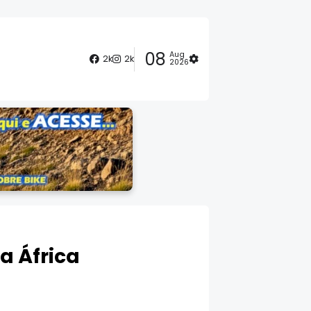
08
Aug
2k
2k
2026
a África