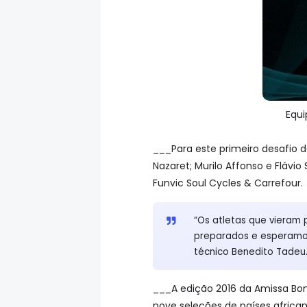
Equi
___Para este primeiro desafio d
Nazaret; Murilo Affonso e Flávi
Funvic Soul Cycles & Carrefour.
“Os atletas que vieram
preparados e esperamos 
técnico Benedito Tadeu
___A edição 2016 da Amissa Bon
nove seleções de países african