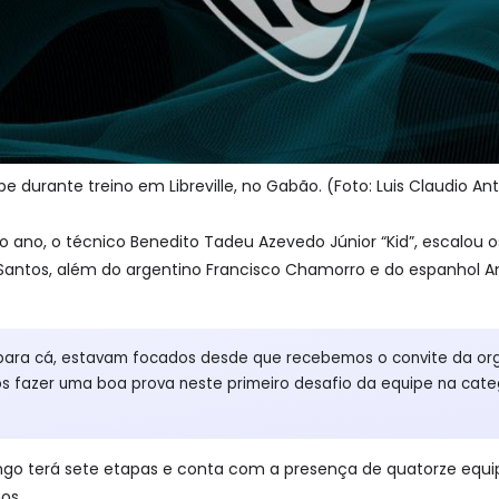
pe durante treino em Libreville, no Gabão. (Foto: Luis Claudio A
o ano, o técnico Benedito Tadeu Azevedo Júnior “Kid”, escalou o
o Santos, além do argentino Francisco Chamorro e do espanhol An
 para cá, estavam focados desde que recebemos o convite da o
fazer uma boa prova neste primeiro desafio da equipe na catego
.
go terá sete etapas e conta com a presença de quatorze equipe
os.