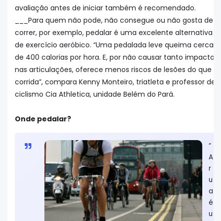
avaliação antes de iniciar também é recomendado.
___Para quem não pode, não consegue ou não gosta de
correr, por exemplo, pedalar é uma excelente alternativa
de exercício aeróbico. “Uma pedalada leve queima cerca
de 400 calorias por hora. E, por não causar tanto impacto
nas articulações, oferece menos riscos de lesões do que a
corrida”, compara Kenny Monteiro, triatleta e professor de
ciclismo Cia Athletica, unidade Belém do Pará.
Onde pedalar?
“
A
r
u
a
é
u