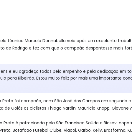
elo técnico Marcelo Donnabella veio após um excelente trabalh
unto de Rodrigo e fez com que o campeão despontasse mais forte
béns e eu agradeço todos pelo empenho e pela dedicação em tod
ulo para Ribeirão. Estou muito feliz por mais uma importante con
eirão Preto foi campeão, com São José dos Campos em segundo 
 de Goiás os ciclistas Thiago Nardin, Maurício Knapp, Giovane A
rão Preto é patrocinada pela São Francisco Saúde e Biosev, copa
 Preto, Botafogo Futebol Clube, Viapol, Garbo, Kelly, Brasforma, 