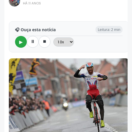
HÁ 11 ANOS
🎧 Ouça esta notícia
Leitura: 2 min
⏸
⏹
▶