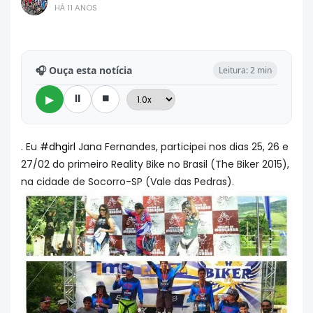
HÁ 11 ANOS
🎧 Ouça esta notícia
Leitura: 2 min
⏸
⏹
▶
. Eu
‪#‎
dhgirl‬
Jana Fernandes, participei nos dias 25, 26 e
27/02 do primeiro Reality Bike no Brasil (The Biker 2015),
na cidade de Socorro-SP (Vale das Pedras).