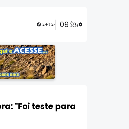
09
Aug
2k
2k
2026
a: "Foi teste para