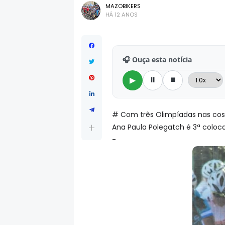
MAZOBIKERS
HÁ 12 ANOS
🎧 Ouça esta notícia
⏸
⏹
▶
# Com três Olimpíadas nas costa
Ana Paula Polegatch é 3ª coloc
-