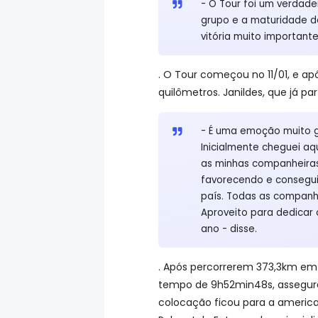
- O Tour foi um verdade
grupo e a maturidade d
vitória muito importante
. O Tour começou no 11/01, e a
quilômetros. Janildes, que já p
- É uma emoção muito g
Inicialmente cheguei aq
as minhas companheira
favorecendo e consegui 
país. Todas as companhe
Aproveito para dedicar 
ano - disse.
. Após percorrerem 373,3km em 
tempo de 9h52min48s, asseguran
colocação ficou para a america