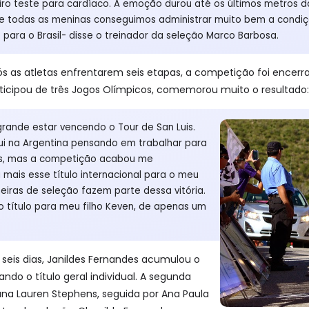
iro teste para cardíaco. A emoção durou até os últimos metros d
e todas as meninas conseguimos administrar muito bem a condi
 para o Brasil- disse o treinador da seleção Marco Barbosa.
pós as atletas enfrentarem seis etapas, a competição foi encer
articipou de três Jogos Olímpicos, comemorou muito o resultado:
rande estar vencendo o Tour de San Luis.
ui na Argentina pensando em trabalhar para
s, mas a competição acabou me
mais esse título internacional para o meu
iras de seleção fazem parte dessa vitória.
o título para meu filho Keven, de apenas um
seis dias, Janildes Fernandes acumulou o
do o título geral individual. A segunda
na Lauren Stephens, seguida por Ana Paula