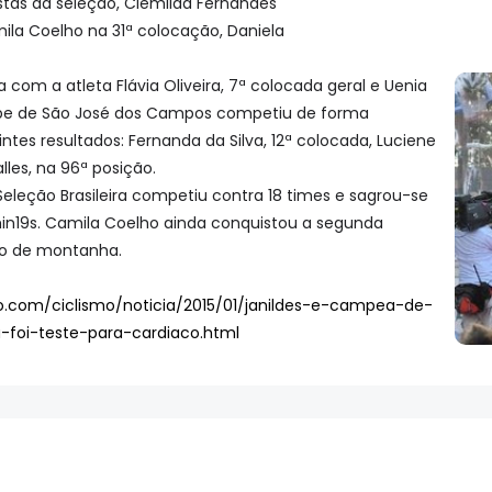
istas da seleção, Clemilda Fernandes
ila Coelho na 31ª colocação, Daniela
 com a atleta Flávia Oliveira, 7ª colocada geral e Uenia
uipe de São José dos Campos competiu de forma
tes resultados: Fernanda da Silva, 12ª colocada, Luciene
lles, na 96ª posição.
 Seleção Brasileira competiu contra 18 times e sagrou-se
19s. Camila Coelho ainda conquistou a segunda
ão de montanha.
bo.com/ciclismo/noticia/2015/01/janildes-e-campea-de-
a-foi-teste-para-cardiaco.html