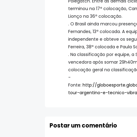
Polegatch. Entre as demais cicl
terminou na 17ª colocação, Cam
Lionço na 36ª colocação.
. O Brasil ainda marcou presença
Fernandes, 13ª colocada. A eq
independente e obteve os seguin
Ferreira, 38ª colocada e Paula Sa
. Na classificação por equipe, a
vencedora após somar 29h40min
colocação geral na classificaç
-
Fonte:
http://globoesporte.glo
tour-argentino-e-tecnico-vibr
Postar um comentário