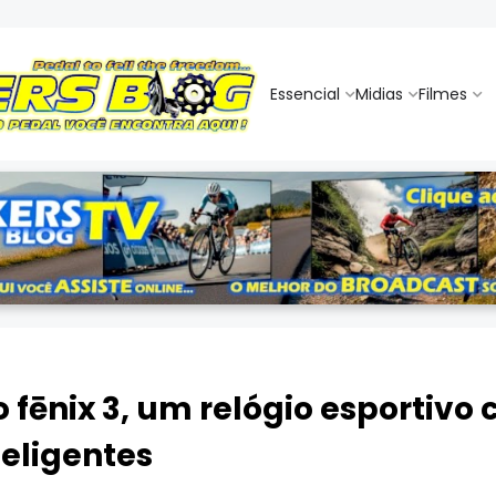
Essencial
Midias
Filmes
fēnix 3, um relógio esportivo
teligentes