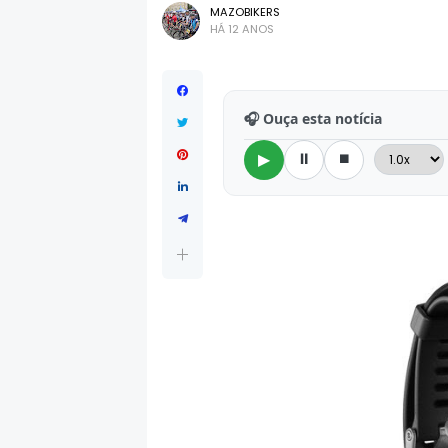
MAZOBIKERS
HÁ 12 ANOS
🎧 Ouça esta notícia
⏸
⏹
▶