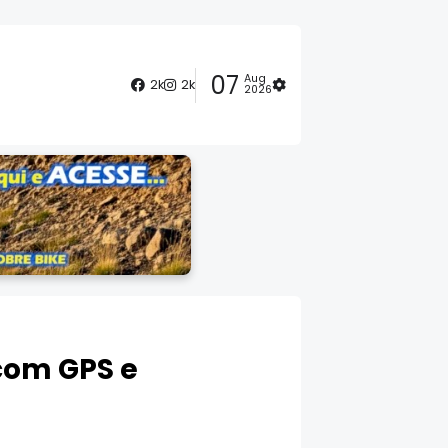
07
Aug
2k
2k
2026
 com GPS e