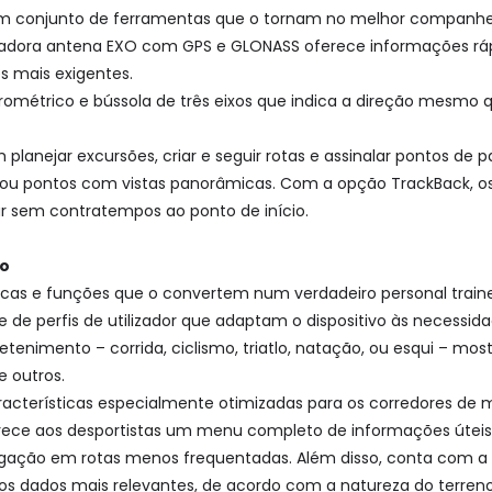
m conjunto de ferramentas que o tornam no melhor companheir
inovadora antena EXO com GPS e GLONASS oferece informações ráp
s mais exigentes.
rométrico e bússola de três eixos que indica a direção mesmo 
planejar excursões, criar e seguir rotas e assinalar pontos de
os ou pontos com vistas panorâmicas. Com a opção TrackBack, os
r sem contratempos ao ponto de início.
so
sticas e funções que o convertem num verdadeiro personal traine
de perfis de utilizador que adaptam o dispositivo às necessidad
tenimento – corrida, ciclismo, triatlo, natação, ou esqui – mos
e outros.
racterísticas especialmente otimizadas para os corredores de mo
oferece aos desportistas um menu completo de informações úteis
gação em rotas menos frequentadas. Além disso, conta com a
os dados mais relevantes, de acordo com a natureza do terreno