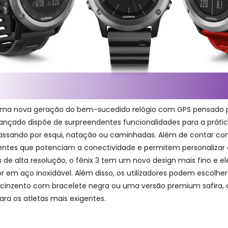
 uma nova geração do bem-sucedido relógio com GPS pensado pa
avançado dispõe de surpreendentes funcionalidades para a práti
, passando por esqui, natação ou caminhadas. Além de contar c
gentes que potenciam a conectividade e permitem personalizar o 
de alta resolução, o fēnix 3 tem um novo design mais fino e el
r em aço inoxidável. Além disso, os utilizadores podem escolhe
 cinzento com bracelete negra ou uma versão premium safira,
 para os atletas mais exigentes.