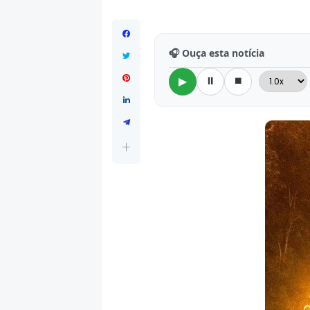
🎧 Ouça esta notícia
⏸
⏹
▶