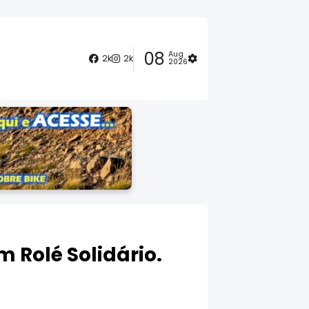
08
Aug
2k
2k
2026
 Rolé Solidário.