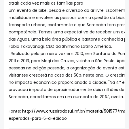
atrair cada vez mais as famílias para
um evento de bike, pesca e diversão ao ar livre. Escolhemo
mobilidade e envolver as pessoas com a questão da bicicl
transporte urbano, exatamente o que Sorocaba tem prom
competência. Temos uma expectativa de receber um exce
das Águas, uma bela área pública e bastante conhecida pe
Fabio Takayanagi, CEO da Shimano Latino América.
. Realizado pela primeira vez em 2010, em Santana do Parna
2011 a 2013, para Mogi das Cruzes, vizinha a São Paulo. Após
pessoas na edição passada, a organização do evento est
visitantes crescerá na casa dos 50% neste ano. O cresci
no impacto econômico proporcionado à cidade. "Na 4ª edi
provocou impacto de aproximadamente dois milhões de rea
Sorocaba, acreditamos em um aumento de 20%", avalia.
-
Fonte:
http://www.cruzeirodosul.inf.br/materia/581577/ma
esperadas-para-5-a-edicao